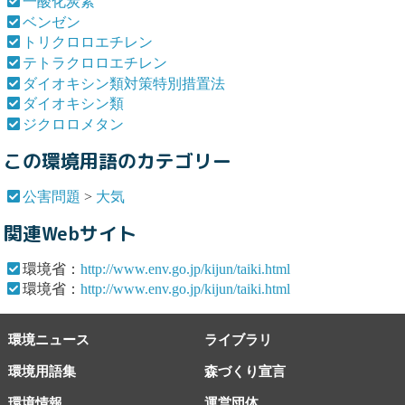
一酸化炭素
ベンゼン
トリクロロエチレン
テトラクロロエチレン
ダイオキシン類対策特別措置法
ダイオキシン類
ジクロロメタン
この環境用語のカテゴリー
公害問題
>
大気
関連Webサイト
環境省：
http://www.env.go.jp/kijun/taiki.html
環境省：
http://www.env.go.jp/kijun/taiki.html
環境ニュース
ライブラリ
環境用語集
森づくり宣言
環境情報
運営団体