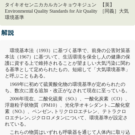
タイキオセンニカカルカンキョウキジュン 【英】
Environmental Quality Standards for Air Quality ［同義］大気
環境基準
解説
環境基本法
（1993）に基づく基準で、前身の
公害対策基
本法
（1967）に基づいて、生活環境を保全し人の健康の保
護に資する上で維持されることが望ましい
大気汚染
に関わ
る基準として定められたもの。短縮して「
大気
環境基準
」
と呼ぶこともある。
1969年に初めて
硫黄酸化物
の
環境基準
が定められたの
ち、数次に渡る追加・改正がなされて現在に至っている。
2006年現在、
二酸化硫黄
（SO
）、
一酸化炭素
（CO）、
2
浮遊粒子状物質
（PM10）、
光化学オキシダント
､
二酸化窒
素
（NO
）、
ベンゼン
､
トリクロロエチレン
、
テトラクロ
2
ロエチレン
､
ジクロロメタン
について、
環境基準
が設定さ
れている。
これらの物質はいずれも呼吸器を通じて人体内に取り込