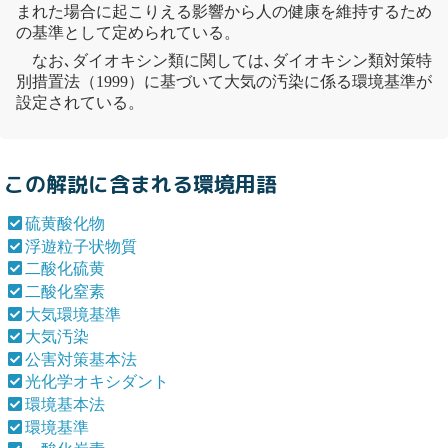
まれた場合に起こりえる影響から人の健康を維持するため
の基準として定められている。
なお､
ダイオキシン類
に関しては､
ダイオキシン類
対策特
別措置法
（1999）に基づいて大気の汚染に係る
環境基準
が
設定されている。
この解説に含まれる環境用語
硫黄酸化物
浮遊粒子状物質
二酸化硫黄
二酸化窒素
大気環境基準
大気汚染
公害対策基本法
光化学オキシダント
環境基本法
環境基準