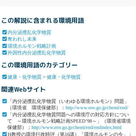
この解説に含まれる環境用語
内分泌攪乱化学物質
奪われし未来
環境ホルモン戦略計画
外因性内分泌攪乱化学物質
この環境用語のカテゴリー
健康・化学物質
>
健康・化学物質
関連Webサイト
「内分泌攪乱化学物質（いわゆる環境ホルモン）問題」
（環境省 環境保健部）：
http://www.env.go.jp/chemi/end/
「内分泌攪乱化学物質問題への環境庁の対応方針につい
て ～環境ホルモン戦略計画SPEED’98～」（環境省環境
保健部）：
http://www.env.go.jp/chemi/end/endindex.html
H教授の環境行政時評（第16講）「環境ホルモンの今」：