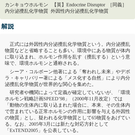
カンキョウホルモン 【英】Endocrine Disruptor ［同義］
内分泌攪乱化学物質 外因性内分泌攪乱化学物質
解説
正式には外因性
内分泌攪乱化学物質
という。内分泌攪乱
物質などと省略することも多い。環境中にある物質が体内
に取り込まれ、ホルモン作用を乱す（攪乱する）という意
味で、環境ホルモンと通称される。
シーア・コルボーン他著による「
奪われし未来
」やデボ
ラ・キャリバリー著による「メス化する自然」により
内分
泌攪乱化学物質
が世界的な関心を集めた。
研究者や機関によって定義が確定していないが、「
環境
ホルモン戦略計画
SPEED’98」（2000年11月改定）では
「動物の生体内に取り込まれた場合に、本来、その生体内
で営まれている正常ホルモンの作用に影響を与える外因性
の物質」とし、疑われる化学物質として65物質をあげてい
る。なお、2005年3月には新たな対応方針として
「ExTEND2005」を公表している。