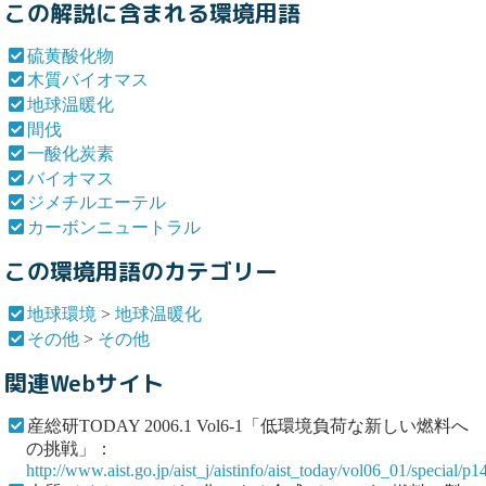
この解説に含まれる環境用語
硫黄酸化物
木質バイオマス
地球温暖化
間伐
一酸化炭素
バイオマス
ジメチルエーテル
カーボンニュートラル
この環境用語のカテゴリー
地球環境
>
地球温暖化
その他
>
その他
関連Webサイト
産総研TODAY 2006.1 Vol6-1「低環境負荷な新しい燃料へ
の挑戦」：
http://www.aist.go.jp/aist_j/aistinfo/aist_today/vol06_01/special/p1