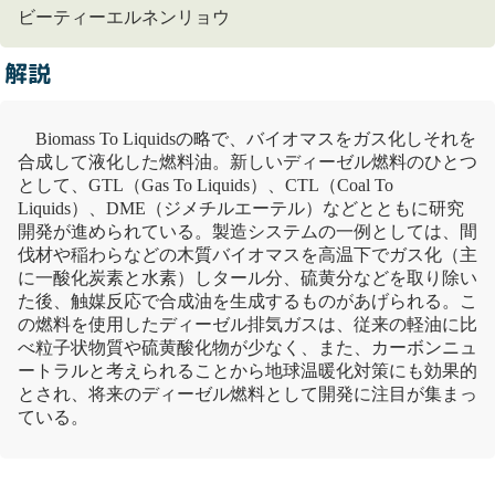
ビーティーエルネンリョウ
解説
Biomass To Liquidsの略で、
バイオマス
をガス化しそれを
合成して液化した燃料油。新しいディーゼル燃料のひとつ
として、GTL（Gas To Liquids）、CTL（Coal To
Liquids）、DME（
ジメチルエーテル
）などとともに研究
開発が進められている。製造システムの一例としては、
間
伐
材や稲わらなどの
木質
バイオマス
を高温下でガス化（主
に
一酸化炭素
と水素）しタール分、硫黄分などを取り除い
た後、触媒反応で合成油を生成するものがあげられる。こ
の燃料を使用したディーゼル排気ガスは、従来の軽油に比
べ粒子状物質や
硫黄酸化物
が少なく、また、
カーボンニュ
ートラル
と考えられることから
地球温暖化
対策にも効果的
とされ、将来のディーゼル燃料として開発に注目が集まっ
ている。