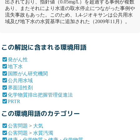
出されており、指針値（0.05mg/L）を超過する事例が複数
あり、またそれにより水道の取水停止につながった事例や
流失事故もあった。このため、1,4-ジオキサンは
公共用水
域
及び
地下水
の水質基準に追加された（2009年11月）。
この解説に含まれる環境用語
発がん性
地下水
国際がん研究機関
公共用水域
界面活性剤
化学物質排出把握管理促進法
PRTR
この環境用語のカテゴリー
公害問題
>
大気
公害問題
>
水質汚濁
健康・化学物質
>
健康・化学物質