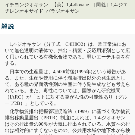
イチヨンジオキサン 【英】1,4-dioxane ［同義］1,4-ジエ
チレンオキサイド パラジオキサン
解説
1,4-ジオキサン（分子式：C4H8O2）は、常圧常温にお
いて無色透明の液体で、抽出・精製・反応用溶剤として広
く用いられている有機化合物である。弱いエーテル臭を有
する。
日本での生産量は、4,500t前後(1995年)という報告があ
る。また、生産や使用に伴う環境排出以外の発生源とし
て、ある種の
界面活性剤
の生産に伴う副生成なども考えら
れている。また、毒性については、
国際がん研究機関
（IARC）が「ヒトに対する
発がん性
の可能性あり（グル
ープ2B）」としている。
化学物質排出把握管理促進法
（1999）に基づく化学物質
排出移動量届出（
PRTR
）制度によれば、1,4-ジオキサン
はその排出量の90％が大気に排出されている。水質への排
出は相対的にすくないものの、
公共用水域
や
地下水
から検