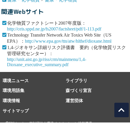
関連Webサイト
化学物質ファクトシート2007年度版：
http://ceis.sppd.ne.jp/fs2007/factsheet/pdf/1-113.pdf
Technology Transfer Network Air Toxics Web Site（US
EPA）：
http://www.epa.gov/ttn/atw/hlthef/dioxane.html
1,4-ジオキサン詳細リスク評価書 要約（化学物質リスク
管理研究センター）：
http://unit.aist.go.jp/riss/crm/mainmenu/1,4-
Dioxane_executive_summary.pdf
環境ニュース
ライブラリ
環境用語集
森づくり宣言
環境情報
運営団体
サイトマップ
EICネット 一般財団法人環境イノベーション情報機構