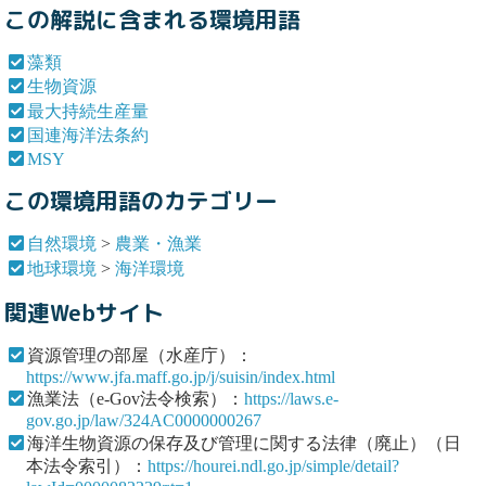
この解説に含まれる環境用語
藻類
生物資源
最大持続生産量
国連海洋法条約
MSY
この環境用語のカテゴリー
自然環境
>
農業・漁業
地球環境
>
海洋環境
関連Webサイト
資源管理の部屋（水産庁）：
https://www.jfa.maff.go.jp/j/suisin/index.html
漁業法（e-Gov法令検索）：
https://laws.e-
gov.go.jp/law/324AC0000000267
海洋生物資源の保存及び管理に関する法律（廃止）（日
本法令索引）：
https://hourei.ndl.go.jp/simple/detail?