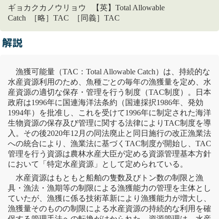
ギョカクカノウリョウ 【英】Total Allowable
Catch ［略］TAC ［同義］TAC
解説
漁獲可能量（TAC：Total Allowable Catch）は、持続的な
水産資源利用のため、魚種ごとの毎年の漁獲量を定め、水
産資源の適切な保存・管理を行う制度（TAC制度）。日本
政府は1996年に
国連海洋法条約
（国連採択1986年、発効
1994年）を批准し、これを受けて1996年に制定された海洋
生物資源
の保存及び管理に関する法律によりTAC制度を導
入。その後2020年12月の同法廃止と同日施行の改正漁業法
への統合により、漁業法に基づくTAC制度が開始し、TAC
管理を行う資源は農林水産大臣が定める資源管理基本方針
において「特定水産資源」として定められている。
水産資源はもともと船舶の隻数及びトン数の制限と漁
具・漁法・漁期等の制限による漁獲能力の管理を主体とし
ていたが、漁獲に係る技術革新により漁獲能力が増大し、
漁獲量そのものの制限による水産資源の持続的な利用を確
保する管理手法への転換がはかられた。資源管理は、水産