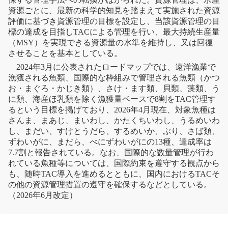
資源ごとに、最新の科学的知見を踏まえて実施された資源
評価に基づき資源管理の目標を設定し、当該資源管理の目
標の達成を目指しTACによる管理を行い、
最大持続生産量
（
MSY
）を実現できる資源量の水準を維持し、又は回復
させることを基本としている。
2024年3月に公表されたロードマップでは、遠洋漁業で
漁獲される魚類、国際的な枠組みで管理される魚類（かつ
お・まぐろ・かじき類）、さけ・ます類、貝類、
藻類
、う
に類、海産ほ乳類を除く漁獲量ベースで8割をTAC管理す
るという目標を掲げており、2026年4月現在、対象魚種は
さんま、まあじ、まいわし、かたくちいわし、うるめいわ
し、まだい、すけとうだら、するめいか、ぶり、さば類、
ずわいがに、まだら、べにずわいがにの13種、達成率は
7.7割と報告されている。なお、国際的な数量管理が行わ
れている魚種等については、国際約束を遵守する観点から
も、随時TAC導入を進めるとともに、国内におけるTACそ
の他の資源管理措置の遵守を確保するなどとしている。
（2026年6月改定）