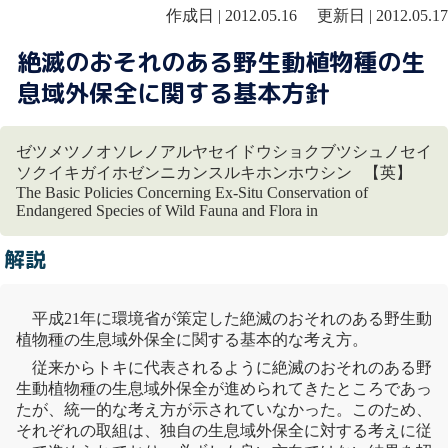
作成日 | 2012.05.16 更新日 | 2012.05.17
絶滅のおそれのある野生動植物種の生
息域外保全に関する基本方針
ゼツメツノオソレノアルヤセイドウショクブツシュノセイ
ソクイキガイホゼンニカンスルキホンホウシン 【英】
The Basic Policies Concerning Ex-Situ Conservation of
Endangered Species of Wild Fauna and Flora in
解説
平成21年に環境省が策定した絶滅のおそれのある野生動
植物種の
生息域外保全
に関する基本的な考え方。
従来から
トキ
に代表されるように絶滅のおそれのある野
生動植物種の
生息域外保全
が進められてきたところであっ
たが、統一的な考え方が示されていなかった。このため、
それぞれの取組は、独自の
生息域外保全
に対する考えに従