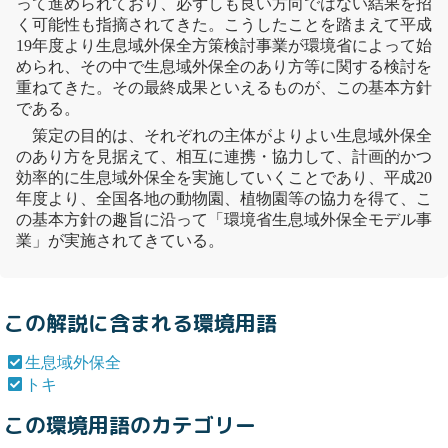
って進められており、必ずしも良い方向ではない結果を招
く可能性も指摘されてきた。こうしたことを踏まえて平成
19年度より
生息域外保全
方策検討事業が環境省によって始
められ、その中で
生息域外保全
のあり方等に関する検討を
重ねてきた。その最終成果といえるものが、この基本方針
である。
策定の目的は、それぞれの主体がよりよい
生息域外保全
のあり方を見据えて、相互に連携・協力して、計画的かつ
効率的に
生息域外保全
を実施していくことであり、平成20
年度より、全国各地の動物園、植物園等の協力を得て、こ
の基本方針の趣旨に沿って「環境省
生息域外保全
モデル事
業」が実施されてきている。
この解説に含まれる環境用語
生息域外保全
トキ
この環境用語のカテゴリー