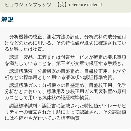
ヒョウジュンブッシツ 【英】reference material
解説
分析機器の校正、測定方法の評価、分析
試料
の成分値付
けなどのために用いる、その特性値が適切に確定されてい
る材料または物質。
認証：製品、工程または付帯サービスが所定の要求事項
を満たしていることを、第三者が文章で保証する手続き。
認証標準液
：分析機器の目盛定め、目盛校正用、化学分
析などの標準用として用いる液体状の
認証標準物質
。
認証標準ガス
：分析機器の目盛定め、目盛校正用、化学
分析など
におい
て、標準用及び校正用ガス調製装置の原料
ガスとして用いる気体状の
認証標準物質
。
認証標準
試料
：認証書に記載された特性値がトレーサビ
リティーの確立された手順によって認証され、その認証値
には不確かさが付いている標準物質。