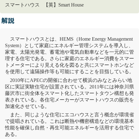
スマートハウス 【英】Smart House
解説
スマートハウスとは、HEMS（Home Energy Management
System）として家庭にエネルギー管理システムを導入し、
家電、
太陽光発電
、蓄電池や
電気自動車
などを一元的に管
理する住宅である。さらに家庭のエネルギー消費をスマー
トメーターにより見える化を図ると共にスマートホンなど
を使用して遠隔操作等も可能にすることを目指している。
2010年にAPECの開催に合わせて横浜のみなとみらい地
区に実証実験住宅が設置されている。2011年には神奈川県
藤沢市に街全体をスマート化したスマートタウン構想も発
表されている。各住宅メーカーがスマートハウスの販売を
加速化させている。
また、同じような住宅にエコハウスと言う概念が環境省
で提唱されている。これは断熱や機密構造などの環境基本
性能を確保し自然・
再生可能エネルギー
を活用する住宅で
ある。