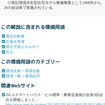
21世紀環境
共生
型住宅モデル整備事業として2008年から
20の自治体で実施されている。
この解説に含まれる環境用語
電気自動車
太陽光発電
再生可能エネルギー
共生
この環境用語のカテゴリー
環境全般
>
環境全般
環境一般
>
環境経済
関連Webサイト
JSCAスマートハウス・ビル標準・事業促進検討会第3回会
合を開催しました：
http://www.meti.go.jp/press/2013/05/20130515004/20130515004.