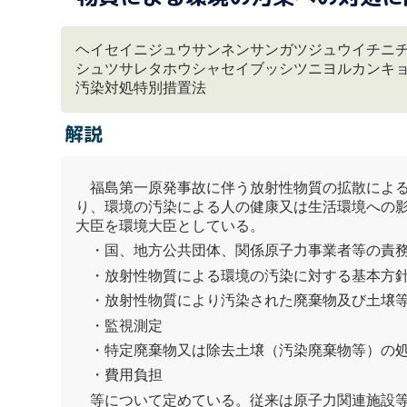
ヘイセイニジュウサンネンサンガツジュウイチニ
シュツサレタホウシャセイブッシツニヨルカンキョウノオセ 【英】Act on
汚染対処特別措置法
解説
福島第一原発事故に伴う放射性物質の拡散によ
り、環境の汚染による人の健康又は生活環境への影響
大臣を環境大臣としている。
・国、地方公共団体、関係原子力事業者等の責
・放射性物質による環境の汚染に対する基本方
・放射性物質により汚染された
廃棄物
及び土壌
・監視測定
・特定
廃棄物
又は除去土壌（汚染
廃棄物
等）の
・費用負担
等について定めている。従来は原子力関連施設