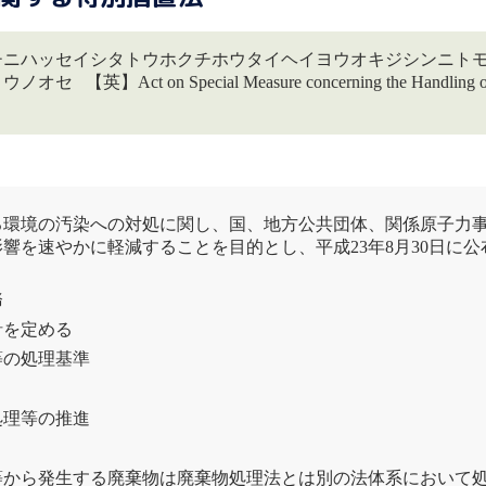
チニハッセイシタトウホクチホウタイヘイヨウオキジシンニト
 Special Measure concerning the Handling of Pol
る環境の汚染への対処に関し、国、地方公共団体、関係原子力
を速やかに軽減することを目的とし、平成23年8月30日に公
務
針を定める
等の処理基準
処理等の推進
等から発生する
廃棄物
は
廃棄物
処理法
とは別の法体系において