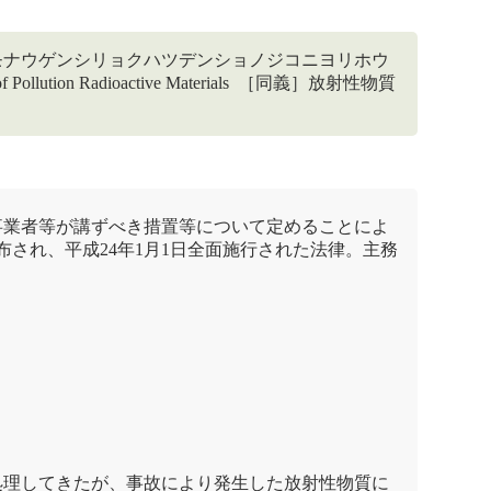
モナウゲンシリョクハツデンショノジコニヨリホウ
lution Radioactive Materials ［同義］放射性物質
事業者等が講ずべき措置等について定めることによ
布され、平成24年1月1日全面施行された法律。主務
処理してきたが、事故により発生した放射性物質に