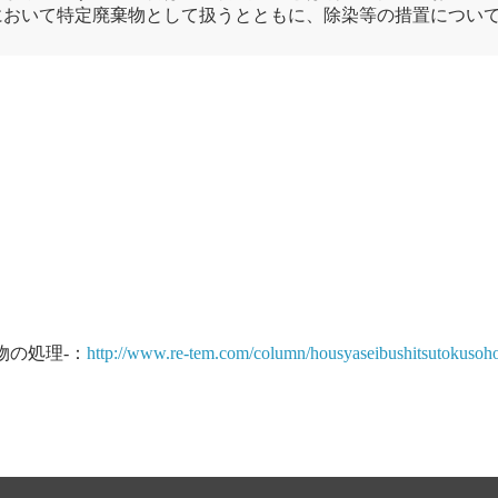
において特定
廃棄物
として扱うとともに、除染等の措置につい
物の処理-：
http://www.re-tem.com/column/housyaseibushitsutokusoh