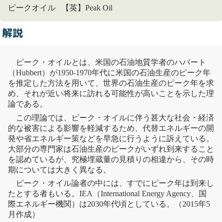
ピークオイル 【英】Peak Oil
解説
ピーク・オイルとは、米国の石油地質学者のハバート
（Hubbert）が1950-1970年代に米国の石油生産のピーク年
を推定した方法を用いて、世界の石油生産のピーク年を求
め、それが近い将来に訪れる可能性が高いことを示した理
論である。
この理論では、ピーク・オイルに伴う甚大な社会・経済
的な被害による影響を軽減するため、代替エネルギーの開
発や
省エネルギー
策などを早急に行うように訴えている。
大部分の専門家は石油生産のピークがいずれ到来すること
を認めているが、究極埋蔵量の見積りの相違から、その時
期については大きく異なる。
ピーク・オイル論者の中には、すでにピーク年は到来し
たとする者もいる。IEA（International Energy Agency、
国
際エネルギー機関
）は2030年代頃としている。（2015年5
月作成）