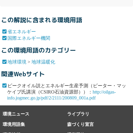
この解説に含まれる環境用語
省エネルギー
国際エネルギー機関
この環境用語のカテゴリー
地球環境
>
地球温暖化
関連Webサイト
ピークオイル説とエネルギー生産予測（ピーター・マッ
ケイブ氏講演（CSIRO石油資源部））：
http://oilgas-
info.jogmec.go.jp/pdf/2/2111/200809_001a.pdf
環境ニュース
ライブラリ
環境用語集
森づくり宣言