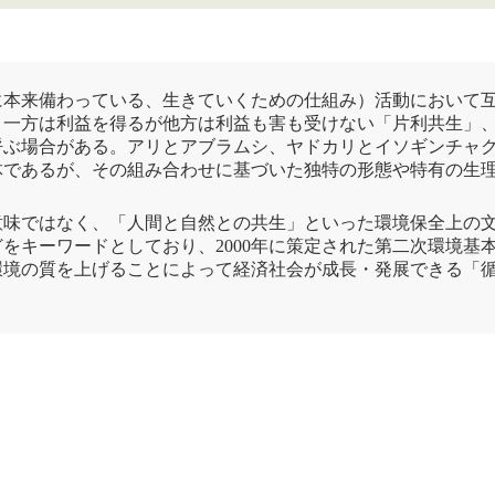
に本来備わっている、生きていくための仕組み）活動において
、一方は利益を得るが他方は利益も害も受けない「片利共生」
呼ぶ場合がある。アリとアブラムシ、ヤドカリとイソギンチャ
体であるが、その組み合わせに基づいた独特の形態や特有の生
味ではなく、「人間と自然との共生」といった環境保全上の文脈
をキーワードとしており、2000年に策定された第二次
環境基
環境の質を上げることによって経済社会が成長・発展できる「