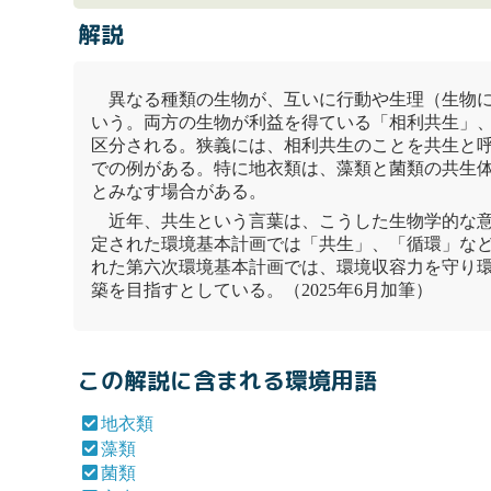
解説
異なる種類の生物が、互いに行動や生理（生物
いう。両方の生物が利益を得ている「相利共生」
区分される。狭義には、相利共生のことを共生と
での例がある。特に
地衣類
は、
藻類
と
菌類
の共生
とみなす場合がある。
近年、共生という言葉は、こうした生物学的な意
定された
環境基本計画
では「共生」、「循環」など
れた第六次
環境基本計画
では、
環境収容力
を守り
築を目指すとしている。（2025年6月加筆）
この解説に含まれる環境用語
地衣類
藻類
菌類