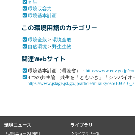
寄生
環境収容力
環境基本計画
この環境用語のカテゴリー
環境全般
>
環境全般
自然環境
>
野生生物
関連Webサイト
環境基本計画（環境省）：
https://www.env.go.jp/co
4 つの共生論―共生を「ともいき」「シンバイオ
https://www.jstage.jst.go.jp/article/miraikyoso/10/0/10_75
環境ニュース
ライブラリ
環境ニュース[国内]
ライブラリ一覧