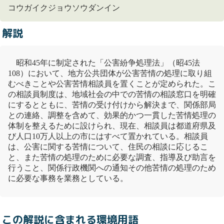
コウガイクジョウソウダンイン
解説
昭和45年に制定された「
公害
紛争処理法
」（昭45法
108）において、地方公共団体が
公害
苦情の処理に取り組
むべきことや
公害
苦情相談員を置くことが定められた。こ
の相談員制度は、地域社会の中での苦情の相談窓口を明確
にするとともに、苦情の受け付けから解決まで、関係部局
との連絡、調整を含めて、効果的かつ一貫した苦情処理の
体制を整えるために設けられ、現在、相談員は都道府県及
び人口10万人以上の市にはすべて置かれている。相談員
は、
公害
に関する苦情について、住民の相談に応じるこ
と、また苦情の処理のために必要な調査、指導及び助言を
行うこと、関係行政機関への通知その他苦情の処理のため
に必要な事務を業務としている。
この解説に含まれる環境用語