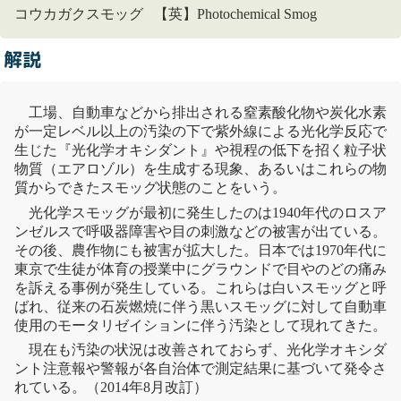
コウカガクスモッグ 【英】Photochemical Smog
解説
工場、自動車などから排出される
窒素酸化物
や炭化水素
が一定レベル以上の汚染の下で紫外線による光化学反応で
生じた『
光化学オキシダント
』や視程の低下を招く粒子状
物質（
エアロゾル
）を生成する現象、あるいはこれらの物
質からできたスモッグ状態のことをいう。
光化学スモッグが最初に発生したのは1940年代のロスア
ンゼルスで呼吸器障害や目の刺激などの被害が出ている。
その後、農作物にも被害が拡大した。日本では1970年代に
東京で生徒が体育の授業中にグラウンドで目やのどの痛み
を訴える事例が発生している。これらは白いスモッグと呼
ばれ、従来の石炭燃焼に伴う黒いスモッグに対して自動車
使用のモータリゼイションに伴う汚染として現れてきた。
現在も汚染の状況は改善されておらず、
光化学オキシダ
ント
注意報や警報が各自治体で測定結果に基づいて発令さ
れている。（2014年8月改訂）