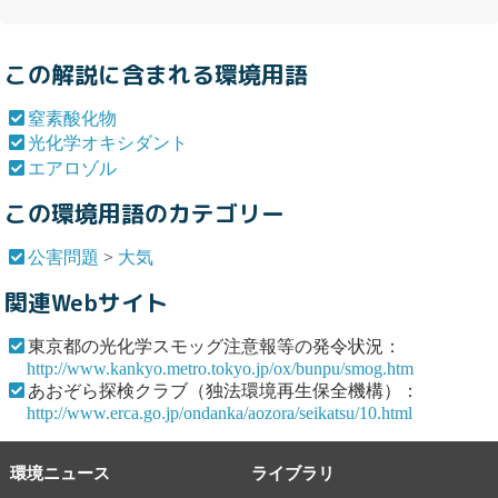
この解説に含まれる環境用語
窒素酸化物
光化学オキシダント
エアロゾル
この環境用語のカテゴリー
公害問題
>
大気
関連Webサイト
東京都の光化学スモッグ注意報等の発令状況：
http://www.kankyo.metro.tokyo.jp/ox/bunpu/smog.htm
あおぞら探検クラブ（独法環境再生保全機構）：
http://www.erca.go.jp/ondanka/aozora/seikatsu/10.html
環境ニュース
ライブラリ