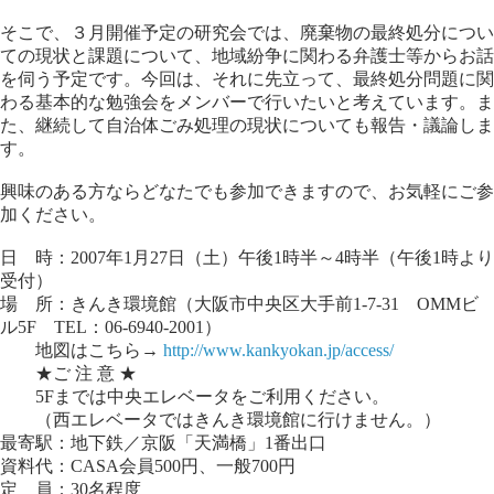
そこで、３月開催予定の研究会では、廃棄物の最終処分につい
ての現状と課題について、地域紛争に関わる弁護士等からお話
を伺う予定です。今回は、それに先立って、最終処分問題に関
わる基本的な勉強会をメンバーで行いたいと考えています。ま
た、継続して自治体ごみ処理の現状についても報告・議論しま
す。
興味のある方ならどなたでも参加できますので、お気軽にご参
加ください。
日 時：2007年1月27日（土）午後1時半～4時半（午後1時より
受付）
場 所：きんき環境館（大阪市中央区大手前1-7-31 OMMビ
ル5F TEL：06-6940-2001）
地図はこちら→
http://www.kankyokan.jp/access/
★ご 注 意 ★
5Fまでは中央エレベータをご利用ください。
（西エレベータではきんき環境館に行けません。）
最寄駅：地下鉄／京阪「天満橋」1番出口
資料代：CASA会員500円、一般700円
定 員：30名程度