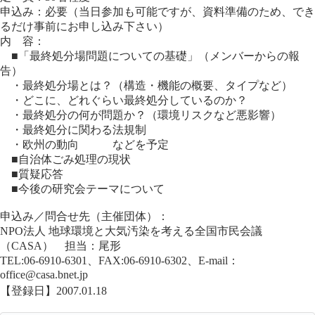
申込み：必要（当日参加も可能ですが、資料準備のため、でき
るだけ事前にお申し込み下さい）
内 容：
■「最終処分場問題についての基礎」（メンバーからの報
告）
・最終処分場とは？（構造・機能の概要、タイプなど）
・どこに、どれぐらい最終処分しているのか？
・最終処分の何が問題か？（環境リスクなど悪影響）
・最終処分に関わる法規制
・欧州の動向 などを予定
■自治体ごみ処理の現状
■質疑応答
■今後の研究会テーマについて
申込み／問合せ先（主催団体）：
NPO法人 地球環境と大気汚染を考える全国市民会議
（CASA） 担当：尾形
TEL:06-6910-6301、FAX:06-6910-6302、E-mail：
office@casa.bnet.jp
【登録日】2007.01.18