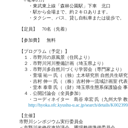
・東武東上線「森林公園駅」下車 北口
・駅から会場まで、約２キロあります。
・タクシー、バス、貸し自転車または徒歩で。
【定員】 70名（先着）
【参加費】 無料
【プログラム（予定）】
１．市野川の原風景（住民より）
２．市野川河川整備計画（埼玉県より）
３．市野川多自然川づくり学習会（専門家より）
・萱場 祐一 氏（（独）土木研究所 自然共生研
・吉村 伸一 氏（（株）吉村伸一流域計画室 代表
・堂本 泰章 氏（（財）埼玉県生態系保護協会 事
４．公開討論会（全員参加）
・コーディネイター 島谷 幸宏 氏（九州大学 教
http://hyoka.ofc.kyushu-u.ac.jp/search/details/K002399
【主催】
市野川シンポジウム実行委員会
＜市野川改修促進協議会、圃場整備準備委員会、