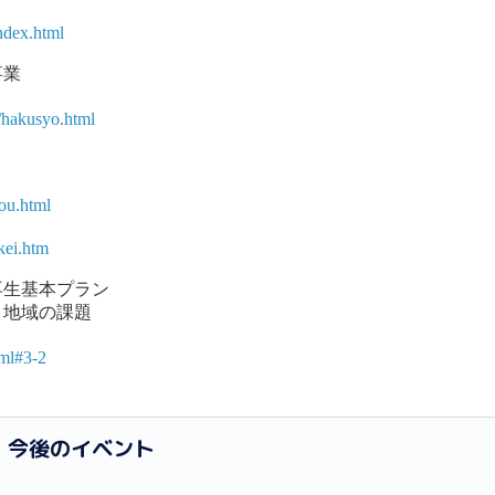
ndex.html
事業
/hakusyo.html
you.html
kei.htm
再生基本プラン
と地域の課題
tml#3-2
］今後のイベント