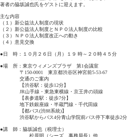
著者の脇坂誠也氏をゲストに迎えます。
主な内容
（１）新公益法人制度の現状
（２）新公益法人制度とＮＰＯ法人制度の比較
（３）ＮＰＯ法人制度改正への動き
（４）意見交換
●日 時：１０月２６日（月）１９ 時～２０時４５分
●場 所：東京ウィメンズプラザ 第1会議室
〒150-0001 東京都渋谷区神宮前5-53-67
交通のご案内
【渋谷駅：徒歩12分】
JR山手線・東急東横線・京王井の頭線
【表参道駅：徒歩7分】
地下鉄銀座線・半蔵門線・千代田線
【都バス(渋88系統)】
渋谷駅からバス4分青山学院前バス停下車徒歩2分
●講 師：脇坂誠也（税理士）
松原明（シーズ 事務局長）他