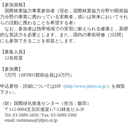
【参加資格】
国際林業協力事業参加者（現在，国際林業協力分野や開発協
力分野の事業に携わっている実務者，或いは将来においてそれ
らの活動に携わることを希望する者）
なお，参加者は熱帯地域での実習に耐えられる健康と，基礎
的な英語力を必要とします。また，国内の事前研修（2日間）
にも参加できることを前提とします。
【募集人員】
12名程度
【参加費】
5万円（JIFPRO賛助会員は4万円）
申込要領・詳細についてはHP（
http://www.jifpro.or.jp/
）を御覧
下さい。
（財）国際緑化推進センター（担当：飯田）
〒112-0004文京区後楽1-7-12林友ビル3F
Tel: 03-5689-3450 / Fax: 03-5689-3360
email: toshimasa@jifpro.or.jp