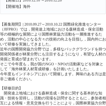
【開催日】2010.12.10 ～2010.12.20
【開催地】海外
【募集期間】| 2010.09.27～2010.10.22 国際緑化推進センター
（JIFPRO）では，開発途上地域における森林造成・保全活動
等の積極的な展開により国際林業協力活動を一層推進するた
め，活動の中心となる方々の技術の向上を目指し，国内外にお
いて研修を実施してきました。
近年の国際開発協力分野では，多様なバックグラウンドを持つ
開発関係者が林業分野にも注目するようになり，有望な人材の
発掘と育成が望まれています。
そこで今年度も，我が国のNGO・NPOの活動家などを対象と
して「海外林業人材育成研修」を計画いたしました。
今年度もインドネシアにおいて開催します。興味のある方は是
非ご連絡ください。
【研修目的】
開発途上地域における森林造成・保全に関する基本的な知
識・技術を習得し，活動の現場を訪問するとともに，参加者相
互による情報・意見交換を行うことにより，国際林業協力分野