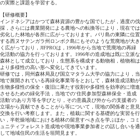
の実際と課題を学習する。
【研修概要】
インドネシアはかつて森林資源の豊かな国でしたが，過度の伐
採，さらには農業開発による農地への転換等により，現在では
劣化した林地が各所に広がっております。バリ島の東隣に位置
する西ヌサテンガラ州ロンボク島にもそのような荒廃地が大き
く広がっており，JIFPROは，1996年から当地で荒廃地の再緑
化活動の協力を行っております。1996年の造成地は既に立派な
森林として成立しており，生態系を構成する動物相，植物相は
より多様性の高い形へ変化してきています。
研修では，同州森林局及び国立マタラム大学の協力により，当
地で展開されている再緑化事業等をとおして，森林造成活動が
生物多様性の保全・復旧に果たす役割や多様性を効率的に増進
させるための緑化手法，当地での‘住民参加型森林保全・造成
活動’のあり方等を学びとり，その意義及び外からの支援者の
立場から貢献できることがら等について，現地の関係者と意見
交換を行い考察します。また，植栽に関する基礎的な実習を行
い，半乾燥地域における植林の留意すべき点を学ぶほか，コミ
ュニティフォレスト造成地や現地事業参加者との話し合いを通
して地域住民の生活を垣間見ます。