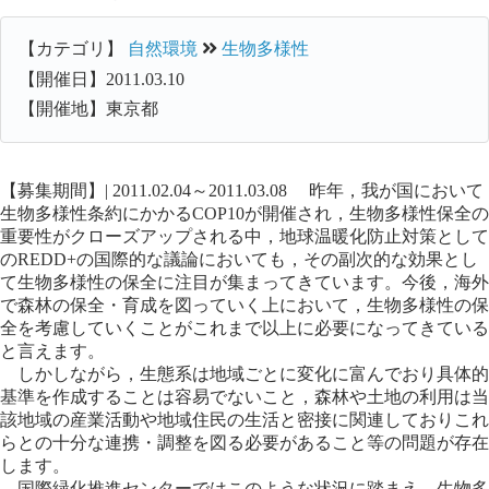
【カテゴリ】
自然環境
生物多様性
【開催日】2011.03.10
【開催地】東京都
【募集期間】| 2011.02.04～2011.03.08 昨年，我が国において
生物多様性条約にかかるCOP10が開催され，生物多様性保全の
重要性がクローズアップされる中，地球温暖化防止対策として
のREDD+の国際的な議論においても，その副次的な効果とし
て生物多様性の保全に注目が集まってきています。今後，海外
で森林の保全・育成を図っていく上において，生物多様性の保
全を考慮していくことがこれまで以上に必要になってきている
と言えます。
しかしながら，生態系は地域ごとに変化に富んでおり具体的
基準を作成することは容易でないこと，森林や土地の利用は当
該地域の産業活動や地域住民の生活と密接に関連しておりこれ
らとの十分な連携・調整を図る必要があること等の問題が存在
します。
国際緑化推進センターではこのような状況に踏まえ，生物多