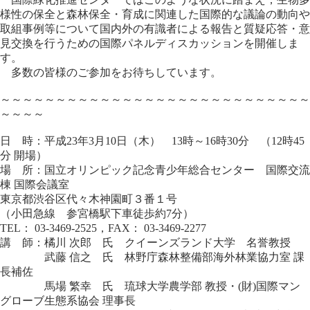
様性の保全と森林保全・育成に関連した国際的な議論の動向や
取組事例等について国内外の有識者による報告と質疑応答・意
見交換を行うための国際パネルディスカッションを開催しま
す。
多数の皆様のご参加をお待ちしています。
～～～～～～～～～～～～～～～～～～～～～～～～～～～～
～～～～
日 時：平成23年3月10日（木） 13時～16時30分 （12時45
分 開場）
場 所：国立オリンピック記念青少年総合センター 国際交流
棟 国際会議室
東京都渋谷区代々木神園町３番１号
（小田急線 参宮橋駅下車徒歩約7分）
TEL： 03-3469-2525，FAX： 03-3469-2277
講 師：橘川 次郎 氏 クイーンズランド大学 名誉教授
武藤 信之 氏 林野庁森林整備部海外林業協力室 課
長補佐
馬場 繁幸 氏 琉球大学農学部 教授・(財)国際マン
グローブ生態系協会 理事長