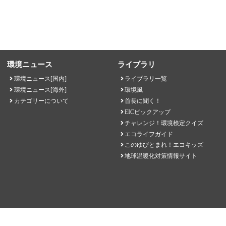
環境ニュース
ライブラリ
環境ニュース[国内]
ライブラリ一覧
環境ニュース[海外]
環境風
カテゴリーについて
首長に聞く！
EICピックアップ
チャレンジ！環境検定クイズ
エコライフガイド
このゆびとまれ！エコキッズ
地球温暖化対策情報サイト
EICネット 一般財団法人環境イノベーション情報機構