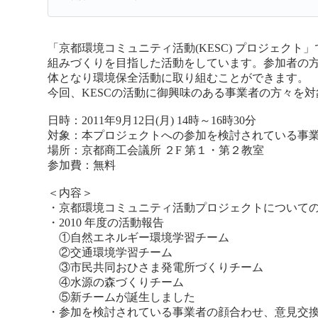
「京都環境コミュニティ活動(KESC) プロジェ
組みづくりを目指した活動をしています。参加者の
体となり環境保全活動に取り組むことができます。
今回、KESCの活動に御興味のある事業者の方々を
日時：2011年9月12日(月) 14時～16時30分
対象：本プロジェクトへの参加を検討されている事
場所：京都商工会議所 ２F 第１・第２教室
参加費：無料
＜内容＞
・京都環境コミュニティ活動プロジェクトについて
・2010 年度の活動報告
①自然エネルギー環境学習チーム
②交通環境学習チーム
③市民共同おひさま発電所づくりチーム
④水源の森づくりチーム
⑤新チームが誕生しました
・参加を検討されている事業者の顔合わせ、意見交