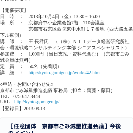
【開催要項】
日 時 ： 2013年10月4日（金）13:30～16:00
場 所 ： 京都府中小企業会館7階 710会議室
京都市右京区西院東中水町１７番地（西大路五条
下ル東側）
講 師 ： 王 長君氏 （（株）ＮＴＴデータ経営研究所社
会・環境戦略コンサルティング本部 シニアスペシャリスト）
参加費 ： 1,000円（当日支払・資料代含む）（京都市ごみ
減会員は無料）
定 員 ： 50名（先着順）
詳 細 ：
http://kyoto-gomigen.jp/works/42.html
○申込・お問い合わせ先○
京都市ごみ減量推進会議 事務局（担当：齋藤・藤田）
TEL 075-647-3444
URL
http://kyoto-gomigen.jp/
【登録日】2013.09.13
［任意団体 京都市ごみ減量推進会議］今後