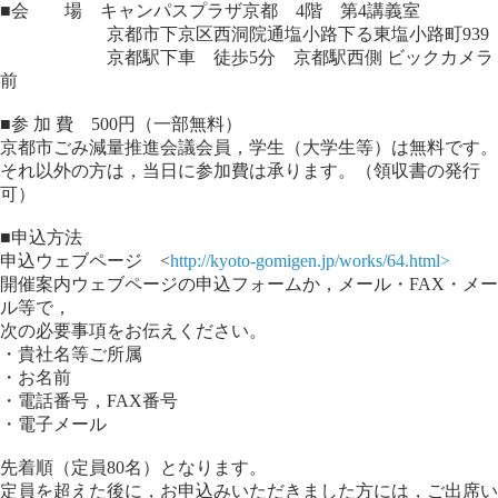
■会 場 キャンパスプラザ京都 4階 第4講義室
京都市下京区西洞院通塩小路下る東塩小路町939
京都駅下車 徒歩5分 京都駅西側 ビックカメラ
前
■参 加 費 500円（一部無料）
京都市ごみ減量推進会議会員，学生（大学生等）は無料です。
それ以外の方は，当日に参加費は承ります。（領収書の発行
可）
■申込方法
申込ウェブページ <
http://kyoto-gomigen.jp/works/64.html>
開催案内ウェブページの申込フォームか，メール・FAX・メー
ル等で，
次の必要事項をお伝えください。
・貴社名等ご所属
・お名前
・電話番号，FAX番号
・電子メール
先着順（定員80名）となります。
定員を超えた後に，お申込みいただきました方には，ご出席い