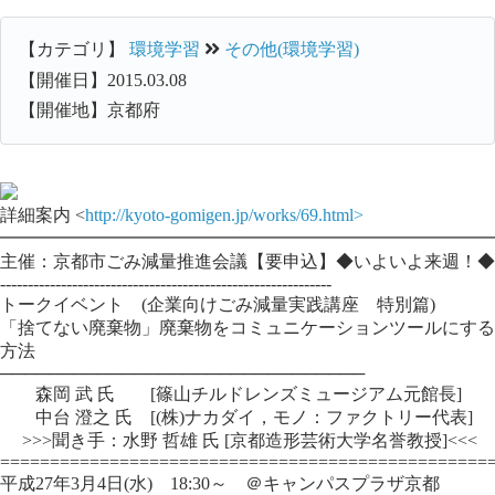
【カテゴリ】
環境学習
その他(環境学習)
【開催日】2015.03.08
【開催地】京都府
詳細案内 <
http://kyoto-gomigen.jp/works/69.html>
━━━━━━━━━━━━━━━━━━━━━━━━━━━━
主催：京都市ごみ減量推進会議【要申込】◆いよいよ来週！◆
------------------------------------------------------------
トークイベント (企業向けごみ減量実践講座 特別篇)
「捨てない廃棄物」廃棄物をコミュニケーションツールにする
方法
──────────────────────────────
森岡 武 氏 [篠山チルドレンズミュージアム元館長]
中台 澄之 氏 [(株)ナカダイ，モノ：ファクトリー代表]
>>>聞き手：水野 哲雄 氏 [京都造形芸術大学名誉教授]<<<
=================================================
平成27年3月4日(水) 18:30～ ＠キャンパスプラザ京都