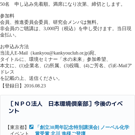
50名 申し込み先着順。満席になり次第、締切とします。
参加料
会員、推進委員会委員、研究会メンバは無料。
非会員のご聴講は、3,000円（税込）を申し受けます。当日現
金払い。
お申込み方法
当法人E-Mail（kankyou@kankyouclub.or.jp)宛、
タイトルに、環境セミナー「水の未来」参加希望、
本文に、(1)企業名、(2)所属、(3)役職、(4)ご芳名、(5)E-Mailア
ドレス
を記載の上、送信ください。
【登録日】2016.08.23
［ＮＰＯ法人 日本環境倶楽部］今後のイベ
ント
【東京都】
「創立30周年記念特別講演会] ノーベル化学
イベント
賞受賞 北川 進様ご登壇