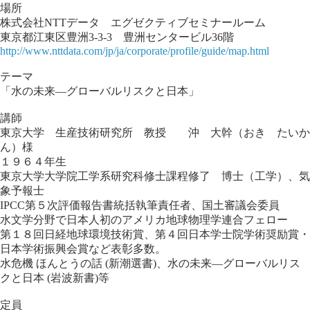
場所
株式会社NTTデータ エグゼクティブセミナールーム
東京都江東区豊洲3-3-3 豊洲センタービル36階
http://www.nttdata.com/jp/ja/corporate/profile/guide/map.html
テーマ
「水の未来―グローバルリスクと日本」
講師
東京大学 生産技術研究所 教授 沖 大幹（おき たいか
ん）様
１９６４年生
東京大学大学院工学系研究科修士課程修了 博士（工学）、気
象予報士
IPCC第５次評価報告書統括執筆責任者、国土審議会委員
水文学分野で日本人初のアメリカ地球物理学連合フェロー
第１８回日経地球環境技術賞、第４回日本学士院学術奨励賞・
日本学術振興会賞など表彰多数。
水危機 ほんとうの話 (新潮選書)、水の未来―グローバルリス
クと日本 (岩波新書)等
定員