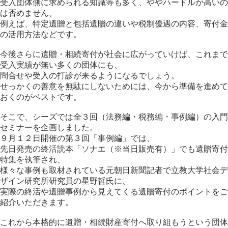
受入団体側に求められる知識等も多く、ややハードルが高いの
は否めません。
例えば、特定遺贈と包括遺贈の違いや税制優遇の内容、寄付金
の活用方法などです。
今後さらに遺贈・相続寄付が社会に広がっていけば、これまで
受入実績が無い多くの団体にも、
問合せや受入の打診が来るようになるでしょう。
せっかくの善意を無駄にしないためには、今から準備を進めて
おくのがベストです。
そこで、シーズでは全３回（法務編・税務編・事例編）の入門
セミナーを企画しました。
９月１２日開催の第３回「事例編」では、
先日発売の終活読本「ソナエ（※当日販売有）」でも遺贈寄付
特集を執筆され、
様々な事例も取材されている元朝日新聞記者で立教大学社会デ
ザイン研究所研究員の星野哲氏に、
実際の終活や遺贈事例から見えてくる遺贈寄付のポイントをご
紹介いただきます。
これから本格的に遺贈・相続財産寄付へ取り組もうという団体