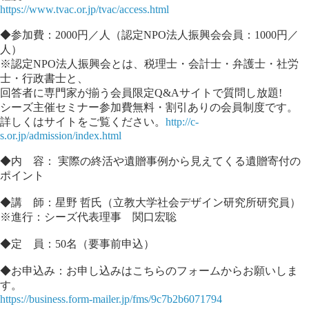
https://www.tvac.or.jp/tvac/access.html
◆参加費：2000円／人（認定NPO法人振興会会員：1000円／
人）
※認定NPO法人振興会とは、税理士・会計士・弁護士・社労
士・行政書士と、
回答者に専門家が揃う会員限定Q&Aサイトで質問し放題!
シーズ主催セミナー参加費無料・割引ありの会員制度です。
詳しくはサイトをご覧ください。
http://c-
s.or.jp/admission/index.html
◆内 容： 実際の終活や遺贈事例から見えてくる遺贈寄付の
ポイント
◆講 師：星野 哲氏（立教大学社会デザイン研究所研究員）
※進行：シーズ代表理事 関口宏聡
◆定 員：50名（要事前申込）
◆お申込み：お申し込みはこちらのフォームからお願いしま
す。
https://business.form-mailer.jp/fms/9c7b2b6071794