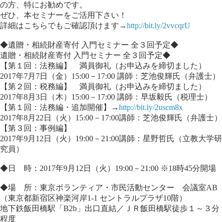
の方、特にお勧めです。
ぜひ、本セミナーをご活用下さい！
詳細はこちらでもご確認頂けます→
http://bit.ly/2vvcqrU
◆遺贈・相続財産寄付 入門セミナー 全３回予定◆
遺贈・相続財産寄付 入門セミナー 全３回予定◆
【第１回：法務編】 満員御礼（お申込みを締切ました）
2017年7月7日（金）15:00－17:00 講師：芝池俊輝氏（弁護士）
【第２回：税務編】 満員御礼（お申込みを締切ました）
2017年8月3日（木）15:00－17:00 講師：早坂毅氏（税理士）
【第１回：法務編・追加開催】→
http://bit.ly/2uscm8x
2017年8月22日（火）15:00－17:00講師：芝池俊輝氏（弁護士）
【第３回：事例編】
2017年9月12日（火）19:00－21:00講師：星野哲氏（立教大学研
究員）
◆日 時：2017年9月12日（火）19:00－21:00 ※18時45分開場
◆場 所：東京ボランティア・市民活動センター 会議室AB
（東京都新宿区神楽河岸1-1 セントラルプラザ10階）
地下鉄飯田橋駅「B2b」出口直結／ＪＲ飯田橋駅徒歩１～３分
程度