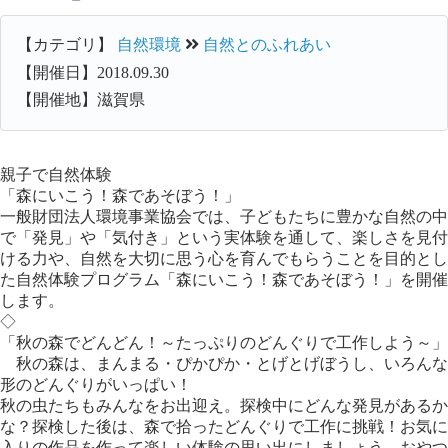
【カテゴリ】
自然環境
自然とのふれあい
【開催日】2018.09.30
【開催地】滋賀県
親子で自然体験
「森にいこう！森であそぼう！」
一般財団法人環境事業協会では、子どもたちに豊かな自然の中
で「発見」や「気付き」という実体験を通して、楽しさを見付
ける力や、自然を大切に思う心を育んでもらうことを目的とし
た自然体験プログラム「森にいこう！森であそぼう！」を開催
します。
◇
「秋の森でどんどん！～たっぷりのどんぐりで工作しよう～」
秋の森は、まんまる・ぴかぴか・とげとげぼうし、いろんな
形のどんぐりがいっぱい！
秋の虫たちもみんなをお出迎え。探検中にどんな発見があるか
な？探検した後は、森で拾ったどんぐりで工作に挑戦！お気に
入りの作品を作って楽しい体験の思い出にしましょう。おやつ