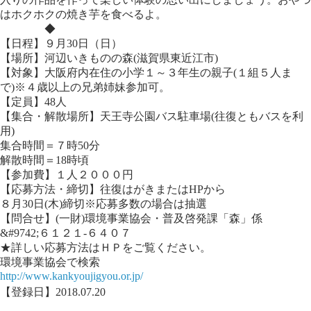
はホクホクの焼き芋を食べるよ。
◆
【日程】９月30日（日）
【場所】河辺いきものの森(滋賀県東近江市)
【対象】大阪府内在住の小学１～３年生の親子(１組５人ま
で)※４歳以上の兄弟姉妹参加可。
【定員】48人
【集合・解散場所】天王寺公園バス駐車場(往復ともバスを利
用)
集合時間＝７時50分
解散時間＝18時頃
【参加費】１人２０００円
【応募方法・締切】往復はがきまたはHPから
８月30日(木)締切※応募多数の場合は抽選
【問合せ】(一財)環境事業協会・普及啓発課「森」係
&#9742;６１２１‐６４０７
★詳しい応募方法はＨＰをご覧ください。
環境事業協会で検索
http://www.kankyoujigyou.or.jp/
【登録日】2018.07.20