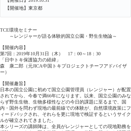
【開催日】2019.10.31
【開催地】東京都
TCE環境セミナー
～レンジャーが語る体験的国立公園・野生生物論～
【開催内容】
第7回：2019年10月31日（木） 17：00～18：30
「日中トキ保護協力の経緯」
森 康二郎（元JICA中国トキプロジェクトチーフアドバイザ
ー）
【開催趣旨】
日本の国立公園に初めて国立公園管理員（レンジャー）が配置
されてから、今春で満66年になります。以来、国立公園のみな
らず野生生物、生物多様性などの今日的課題に至るまで、国
内・国外を問わず現地の最前線での体験が、自然環境政策にフ
ィードバックされ、それらを更に現地で検証するというサイク
ルが確立されてきました。
本シリーズの講師陣は、全員がレンジャーとしての現地勤務を