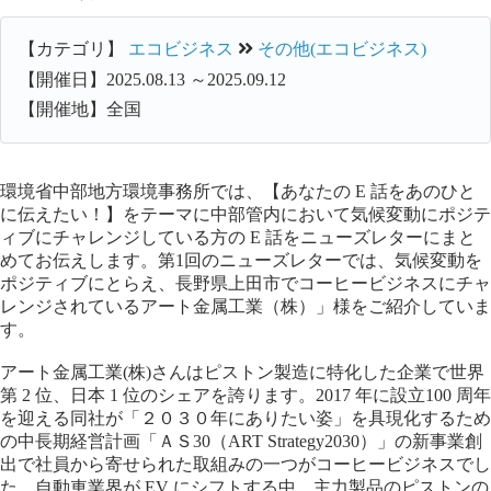
【カテゴリ】
エコビジネス
その他(エコビジネス)
【開催日】2025.08.13 ～2025.09.12
【開催地】全国
環境省中部地方環境事務所では、【あなたの E 話をあのひと
に伝えたい！】をテーマに中部管内において気候変動にポジテ
ィブにチャレンジしている方の E 話をニューズレターにまと
めてお伝えします。第1回のニューズレターでは、気候変動を
ポジティブにとらえ、長野県上田市でコーヒービジネスにチャ
レンジされているアート金属工業（株）」様をご紹介していま
す。
アート金属工業(株)さんはピストン製造に特化した企業で世界
第 2 位、日本 1 位のシェアを誇ります。2017 年に設立100 周年
を迎える同社が「２０３０年にありたい姿」を具現化するため
の中長期経営計画「ＡＳ30（ART Strategy2030）」の新事業創
出で社員から寄せられた取組みの一つがコーヒービジネスでし
た。自動車業界が EV にシフトする中、主力製品のピストンの