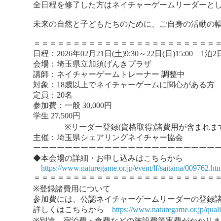
全日程を修了した方はネイチャーゲームリーダーと
未来の自然と子どもたちのために、ご自身の活動の
＝＝＝＝＝＝＝＝＝＝＝＝＝＝＝＝＝＝＝＝＝＝＝
日程：2026年02月21日(土)9:30～22日(日)15:00 1泊2
会場：埼玉県立加須げんきプラザ
講師：ネイチャーゲームトレーナー 調整中
対象：18歳以上でネイチャーゲームに関心がある方
定員：20名
参加費：一般 30,000円
学生 27,500円
※リーダー登録(資格取得)諸費用が含まれま
主催：埼玉県シェアリングネイチャー協会
ーーーーーーーーーーーーーーーーーーーーーーー
◆本会場の詳細・お申し込みはこちらから
https://www.naturegame.or.jp/event/lf/saitama/009762.ht
＝＝＝＝＝＝＝＝＝＝＝＝＝＝＝＝＝＝＝＝＝＝＝
※登録諸費用について
参加費には、公認ネイチャーゲームリーダーの登録諸費
詳しくはこちらから
https://www.naturegame.or.jp/qualif
※別途、宿泊費・食費などの施設費等実費がかかり