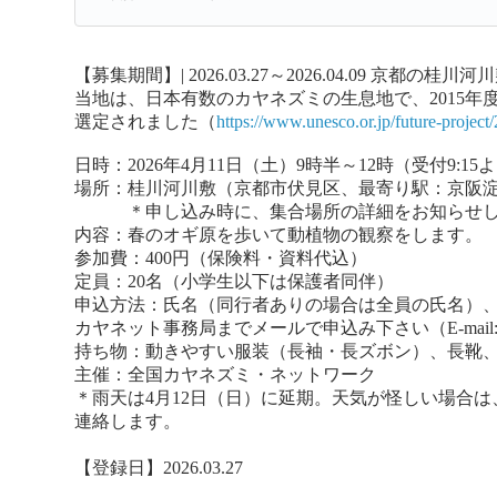
【募集期間】| 2026.03.27～2026.04.09
京都の桂川河川
当地は、日本有数のカヤネズミの生息地で、2015年
選定されました（
https://www.unesco.or.jp/future-project
日時：2026年4月11日（土）9時半～12時（受付9:15
場所：桂川河川敷（京都市伏見区、最寄り駅：京阪
＊申し込み時に、集合場所の詳細をお知らせし
内容：春のオギ原を歩いて動植物の観察をします。
参加費：400円（保険料・資料代込）
定員：20名（小学生以下は保護者同伴）
申込方法：氏名（同行者ありの場合は全員の氏名）
カヤネット事務局までメールで申込み下さい（E-mail: info@
持ち物：動きやすい服装（長袖・長ズボン）、長靴
主催：全国カヤネズミ・ネットワーク
＊雨天は4月12日（日）に延期。天気が怪しい場合は
連絡します。
【登録日】2026.03.27