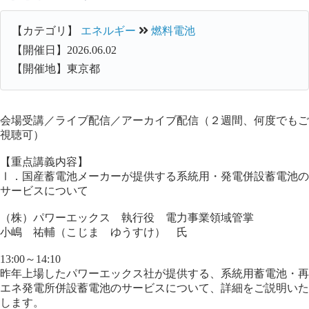
【カテゴリ】
エネルギー
燃料電池
【開催日】2026.06.02
【開催地】東京都
会場受講／ライブ配信／アーカイブ配信（２週間、何度でもご
視聴可）
【重点講義内容】
Ⅰ．国産蓄電池メーカーが提供する系統用・発電併設蓄電池の
サービスについて
（株）パワーエックス 執行役 電力事業領域管掌
小嶋 祐輔（こじま ゆうすけ） 氏
13:00～14:10
昨年上場したパワーエックス社が提供する、系統用蓄電池・再
エネ発電所併設蓄電池のサービスについて、詳細をご説明いた
します。