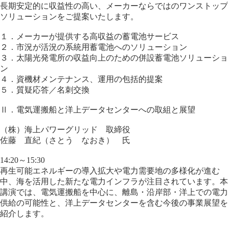
長期安定的に収益性の高い、メーカーならではのワンストップ
ソリューションをご提案いたします。
１．メーカーが提供する高収益の蓄電池サービス
２．市況が活況の系統用蓄電池へのソリューション
３．太陽光発電所の収益向上のための併設蓄電池ソリューショ
ン
４．資機材メンテナンス、運用の包括的提案
５．質疑応答／名刺交換
Ⅱ．電気運搬船と洋上データセンターへの取組と展望
（株）海上パワーグリッド 取締役
佐藤 直紀（さとう なおき） 氏
14:20～15:30
再生可能エネルギーの導入拡大や電力需要地の多様化が進む
中、海を活用した新たな電力インフラが注目されています。本
講演では、電気運搬船を中心に、離島・沿岸部・洋上での電力
供給の可能性と、洋上データセンターを含む今後の事業展望を
紹介します。