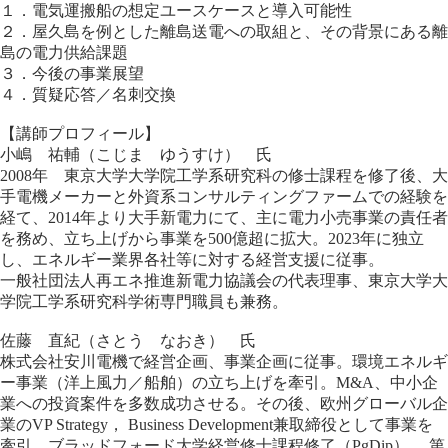
１．電気運搬船の想定ユースケースと導入可能性
２．屋久島を例とした離島送電への取組と、その背景にある離
島の電力供給課題
３．今後の事業展望
４．質疑応答／名刺交換
【講師プロフィール】
小嶋 祐輔（こじま ゆうすけ） 氏
2008年 東京大学大学院工学系研究科の修士課程を修了後、大
手電機メーカーと外資系コンサルティングファームでの経験を
経て、2014年より大手新電力にて、主に電力小売事業の責任者
を務め、立ち上げから事業を500億超に拡大。2023年に独立
し、エネルギー業界各社等に対する経営支援に従事。
一般社団法人再エネ推進新電力協議会の代表理事、東京大学大
学院工学系研究科学術専門職員も兼務。
佐藤 直紀（さとう なおき） 氏
株式会社安川電機で経営企画、事業企画に従事。環境エネルギ
ー事業（洋上風力／船舶）の立ち上げを牽引。M&A、中小企
業への投資案件を多数成功させる。その後、欧州グローバル企
業のVP Strategy， Business Development兼取締役として事業を
牽引。ブラッドフォード大学経営修士課程修了（PgDip）， 第