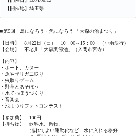
【開催日】2004.08.22
【開催地】埼玉県
■第5回 鳥になろう・魚になろう 「大森の池まつり」
【日時】 8月22日（日） 10：00～15：00 （小雨決行）
【会場】 不老川「大森調節池」（入間市宮寺）
【内容】
・ボート、カヌー
・魚やザリガニ取り
・虫取りゲーム
・野草とあそぼう
・水てっぽうづくり
・音楽会
・池まつりフォトコンテスト
【参加費】 100円
【持ち物】 飲料水、敷物、
濡れてよい運動靴など 水に入れる格好