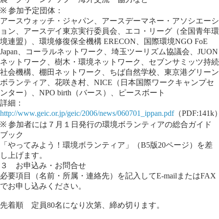
※ 参加予定団体：
アースウォッチ・ジャパン、アースデーマネー・アソシエーシ
ョン、アースデイ東京実行委員会、エコ・リーグ（全国青年環
境連盟）、環境修復保全機構 ERECON、国際環境NGO FoE
Japan、コーラルネットワーク、埼玉ツーリズム協議会、JUON
ネットワーク、樹木・環境ネットワーク、セブンサミッツ持続
社会機構、棚田ネットワーク、ちば自然学校、東京港グリーン
ボランティア、花咲き村、NICE（日本国際ワークキャンプセ
ンター）、NPO birth（バース）、ピースボート
詳細：
http://www.geic.or.jp/geic/2006/news/060701_ippan.pdf
（PDF:141k
※ 参加者には７月１日発行の環境ボランティアの総合ガイド
ブック
「やってみよう！環境ボランティア」（B5版20ページ）を差
し上げます。
３ お申込み・お問合せ
必要項目（名前・所属・連絡先）を記入してE-mailまたはFAX
でお申し込みください。
先着順 定員80名になり次第、締め切ります。