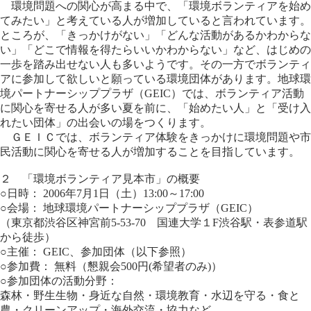
環境問題への関心が高まる中で、「環境ボランティアを始め
てみたい」と考えている人が増加していると言われています。
ところが、「きっかけがない」「どんな活動があるかわからな
い」「どこで情報を得たらいいかわからない」など、はじめの
一歩を踏み出せない人も多いようです。その一方でボランティ
アに参加して欲しいと願っている環境団体があります。地球環
境パートナーシッププラザ（GEIC）では、ボランティア活動
に関心を寄せる人が多い夏を前に、「始めたい人」と「受け入
れたい団体」の出会いの場をつくります。
ＧＥＩＣでは、ボランティア体験をきっかけに環境問題や市
民活動に関心を寄せる人が増加することを目指しています。
２ 「環境ボランティア見本市」の概要
○日時： 2006年7月1日（土）13:00～17:00
○会場： 地球環境パートナーシッププラザ（GEIC）
（東京都渋谷区神宮前5-53-70 国連大学１F渋谷駅・表参道駅
から徒歩）
○主催： GEIC、参加団体（以下参照）
○参加費： 無料（懇親会500円(希望者のみ)）
○参加団体の活動分野：
森林・野生生物・身近な自然・環境教育・水辺を守る・食と
農・クリーンアップ・海外交流・協力など