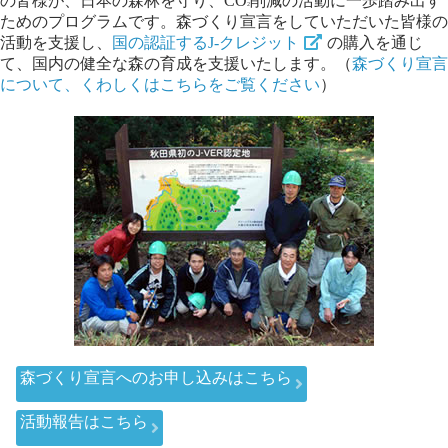
の皆様が、日本の森林を守り、CO
削減の活動に一歩踏み出す
2
ためのプログラムです。森づくり宣言をしていただいた皆様の
活動を支援し、
国の認証するJ-クレジット
の購入を通じ
て、国内の健全な森の育成を支援いたします。（
森づくり宣言
について、くわしくはこちらをご覧ください
）
森づくり宣言へのお申し込みはこちら
活動報告はこちら