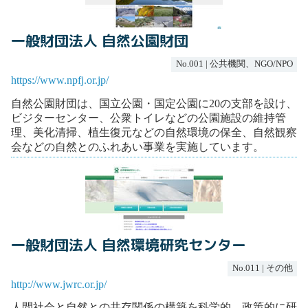
一般財団法人 自然公園財団
No.001 | 公共機関、NGO/NPO
https://www.npfj.or.jp/
自然公園財団は、国立公園・国定公園に20の支部を設け、
ビジターセンター、公衆トイレなどの公園施設の維持管
理、美化清掃、植生復元などの自然環境の保全、自然観察
会などの自然とのふれあい事業を実施しています。
一般財団法人 自然環境研究センター
No.011 | その他
http://www.jwrc.or.jp/
人間社会と自然との共存関係の構築を科学的、政策的に研