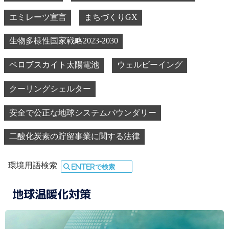
ゼリスケープ
宅地造成及び特定盛土等規制法
エミレーツ宣言
まちづくりGX
生物多様性国家戦略2023-2030
ペロブスカイト太陽電池
ウェルビーイング
クーリングシェルター
安全で公正な地球システムバウンダリー
二酸化炭素の貯留事業に関する法律
環境用語検索
地球温暖化対策