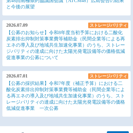
2026.07.10
Library
【ピックアップ】第298回 南極地域の未来のために―
第48回南極条約協議国会議（ATCM48）広島会合の結果
と今後の展望
2026.07.09
ストレージパリティ
【公募のお知らせ】令和8年度当初予算における二酸化
炭素排出抑制対策事業費等補助金（民間企業等による再
エネの導入及び地域共生加速化事業）のうち、ストレー
ジパリティの達成に向けた太陽光発電設備等の価格低減
促進事業の公募について
2026.07.01
ストレージパリティ
【公募の採択結果】令和7年度（補正予算）における二
酸化炭素排出抑制対策事業費等補助金（民間企業等によ
る再エネの導入及び地域共生加速化事業）のうち、スト
レージパリティの達成に向けた太陽光発電設備等の価格
低減促進事業 一次公募