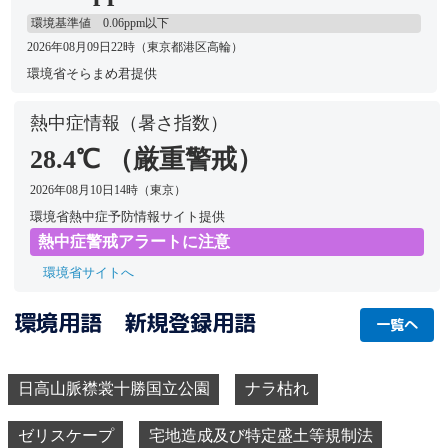
光化学オキシダント濃度
0.023 ppm
環境基準値 0.06ppm以下
2026年08月09日22時（東京都港区高輪）
環境省そらまめ君提供
熱中症情報（暑さ指数）
28.4℃ （厳重警戒）
2026年08月10日14時（東京）
環境省熱中症予防情報サイト提供
熱中症警戒アラートに注意
環境省サイトへ
環境用語 新規登録用語
一覧へ
日高山脈襟裳十勝国立公園
ナラ枯れ