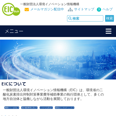
一般財団法人環境イノベーション情報機構
メールマガジン配信中
サイトマップ
ヘルプ
メニュー
環境風
環境問題の最新の話題・動向等について解説するコーナーで
す。
第7回 GOSAT-GWによる温室効果ガス排出の「見える化」と
カーボンニュートラル：Satellite for actions
（国立環境研究所 地球システム領域 領域長 谷本 浩志）