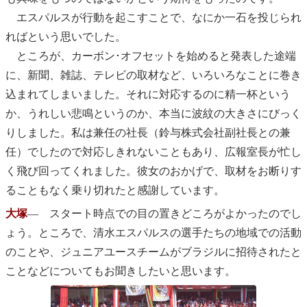
エスパルスが行動を起こすことで、なにか一石を投じられ
ればという思いでした。
ところが、カーボン･オフセットを始めると発表した途端
に、新聞、雑誌、テレビの取材など、いろいろなことに巻き
込まれてしまいました。それに対応するのに精一杯という
か、うれしい悲鳴というのか、本当に波紋の大きさにびっく
りしました。私は兼任の社長（鈴与株式会社副社長との兼
任）でしたので対応しきれないこともあり、広報室長が忙し
く飛び回ってくれました。彼女のおかげで、取材をお断りす
ることもなく乗り切れたと感謝しています。
大塚
― スタート時点での目の置きどころがよかったのでし
ょう。ところで、清水エスパルスの選手たちの地域での活動
のことや、ジュニアユースチームがブラジルに招待されたと
ことなどについてもお聞きしたいと思います。