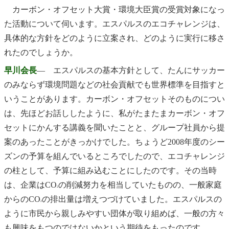
カーボン・オフセット大賞・環境大臣賞の受賞対象になっ
た活動について伺います。エスパルスのエコチャレンジは、
具体的な方針をどのように立案され、どのように実行に移さ
れたのでしょうか。
早川会長
― エスパルスの基本方針として、たんにサッカー
のみならず環境問題などの社会貢献でも世界標準を目指すと
いうことがあります。カーボン・オフセットそのものについ
は、先ほどお話ししたように、私がたまたまカーボン・オフ
セットにかんする講義を聞いたことと、グループ社員から提
案のあったことがきっかけでした。ちょうど2008年度のシー
ズンの予算を組んでいるところでしたので、エコチャレンジ
の柱として、予算に組み込むことにしたのです。その当時
は、企業はCO
の削減努力を相当していたものの、一般家庭
2
からのCO
の排出量は増えつづけていました。エスパルスの
2
ように市民から親しみやすい団体が取り組めば、一般の方々
も興味をもつのではないかという期待をもったのです。