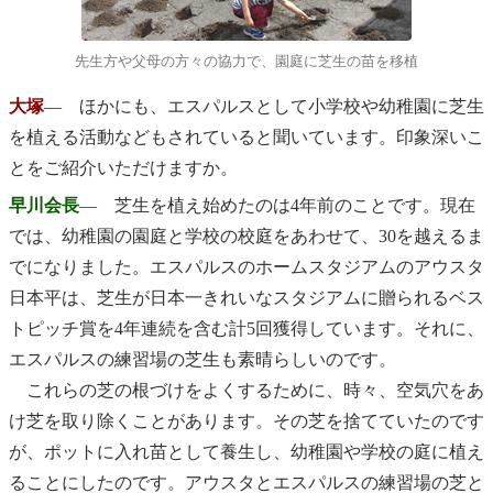
先生方や父母の方々の協力で、園庭に芝生の苗を移植
大塚
― ほかにも、エスパルスとして小学校や幼稚園に芝生
を植える活動などもされていると聞いています。印象深いこ
とをご紹介いただけますか。
早川会長
― 芝生を植え始めたのは4年前のことです。現在
では、幼稚園の園庭と学校の校庭をあわせて、30を越えるま
でになりました。エスパルスのホームスタジアムのアウスタ
日本平は、芝生が日本一きれいなスタジアムに贈られるベス
トピッチ賞を4年連続を含む計5回獲得しています。それに、
エスパルスの練習場の芝生も素晴らしいのです。
これらの芝の根づけをよくするために、時々、空気穴をあ
け芝を取り除くことがあります。その芝を捨てていたのです
が、ポットに入れ苗として養生し、幼稚園や学校の庭に植え
ることにしたのです。アウスタとエスパルスの練習場の芝と