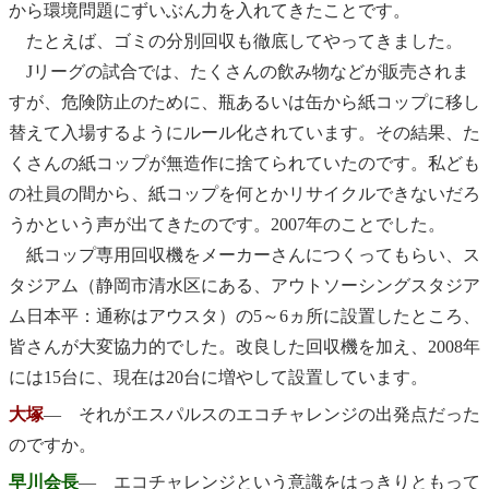
から環境問題にずいぶん力を入れてきたことです。
たとえば、ゴミの分別回収も徹底してやってきました。
Jリーグの試合では、たくさんの飲み物などが販売されま
すが、危険防止のために、瓶あるいは缶から紙コップに移し
替えて入場するようにルール化されています。その結果、た
くさんの紙コップが無造作に捨てられていたのです。私ども
の社員の間から、紙コップを何とかリサイクルできないだろ
うかという声が出てきたのです。2007年のことでした。
紙コップ専用回収機をメーカーさんにつくってもらい、ス
タジアム（静岡市清水区にある、アウトソーシングスタジア
ム日本平：通称はアウスタ）の5～6ヵ所に設置したところ、
皆さんが大変協力的でした。改良した回収機を加え、2008年
には15台に、現在は20台に増やして設置しています。
大塚
― それがエスパルスのエコチャレンジの出発点だった
のですか。
早川会長
― エコチャレンジという意識をはっきりともって