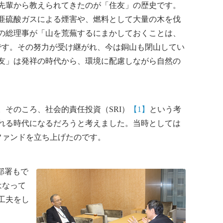
先輩から教えられてきたのが「住友」の歴史です。
亜硫酸ガスによる煙害や、燃料として大量の木を伐
の総理事が「山を荒蕪するにまかしておくことは、
です。その努力が受け継がれ、今は銅山も閉山してい
友」は発祥の時代から、環境に配慮しながら自然の
。そのころ、社会的責任投資（SRI）
【1】
という考
れる時代になるだろうと考えました。当時としては
ファンドを立ち上げたのです。
部署もで
はなって
工夫をし