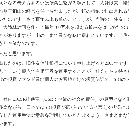
スとなる考え方あるいは信条に繋がる話として、入社以来、諸
る別子銅山の経営を任せられましたが、銅の精錬で排出される
いたのです。もう百年以上も前のことですが、当時の「住友」
、大造林計画を作って毎年100万本を超える植林をはじめたの
とがありますが、山の上まで豊かな緑に覆われています。「住
きた企業なのです。
ったと思います。
したのは、旧住友信託銀行について申し上げると2003年です
もこういう観点で有価証券を運用することが、社会から支持さ
けの投資ファンド及び個人のお客様向けの投資信託で、SRIの
。
ど、社内にCSR推進室（CSR：企業の社会的責任）の原型となる
残念ながら、日本ではSRI投資が広がっていると言える状況に
うした運用手法の意義を理解していただけるよう、さまざまな
います。