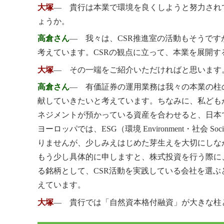
大塚
― 貴行は本業で環境を良くしようと努力され
ょうか。
高倉さん
― 我々は、CSR推進室の活動もそうで
考えています。CSRの観点に立って、本業を展開
大塚
― その一端をご紹介いただければと思います
高倉さん
― 有価証券の運用業務は我々の本業の柱
献していきたいと考えています。ちなみに、私ども
ネジメントが預かっている資産を合わせると、日本
ヨーロッパでは、ESG（環境 Environment・社
りませんが、少しみえはじめた芽生えを大切にしな
もう少し具体的に申しますと、株式投資を行う際に
る銘柄として、CSR活動を実践している会社を選ぶと
えています。
大塚
― 貴行では「自然資本格付融資」が大きな柱