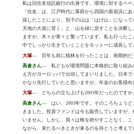
私は旧住友信託銀行の出身です。環境に対するベー
「住友」は、江戸時代に幕府から四国の新居浜にあ
採したことにより、別子の山は「はげ山」になって
天地の大道に背く」と、山を緑に戻すことを決断し
ますが、木々が青々と繁っています。私も行ったこ
中でしっかり生きていくことをモットーに成長して
大塚
― 百年も前に植林を行ったことは、画期的だ
高倉さん
― 私どもが環境問題に本格的に取り組み出
え方がヨーロッパで台頭してまいりました。日本で
かなり先行していたと思いますが、年金のお客様向
大塚
― どちらの立ち上げも2003年だったのですか
高倉さん
― はい、2003年です。そのころちょう
きました。投資ファンドは今も販売していますが、
いません。しかし、我々は根を絶やすことなく、こ
ながら、来たるべきときが来るのを待とうと考えて