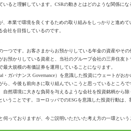
ていると理解しています。CSRの動きとはどのような関係にな
すが、本業で環境を良くするための取り組みをしっかりと進めて
する会社を目指しているのです。
。
の一つです。お客さまからお預かりしている年金の資産やその他
がお預かりしている資産と、当社のグループ会社の三井住友ト
で最大規模の有価証券を運用していることになります。
会 Social・ガバナンス Governance）を意識した投資にウ
がら、今後も前向きに取り組んでいこうと思っているところで
、自然環境に大きな負荷を与えるような会社を投資銘柄から除
いうことです。ヨーロッパでのESGを意識した投資行動は、我々
と伺っておりますが、今ご説明いただいた考え方の一環という