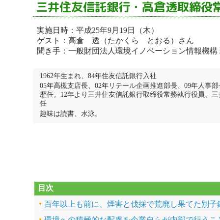
三井住友信託銀行・高倉透取締役
実施日時：平成25年9月19日（木）
ゲスト：高倉 透（たかくら とおる）さん
聞き手：一般財団法人環境イノベーション情報機構
1962年生まれ、84年住友信託銀行入社
05年高槻支店長、02年リテール企画推進部長、09年人事
歴任。12年より三井住友信託銀行取締役常務執行役員、
任
趣味は読書、水泳。
目次
百年以上も前に、煙害と伐採で荒廃し果てた別子
環境への積極的な配慮を企業自らが内部で行うこ