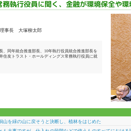
常務執行役員に聞く、金融が環境保全や環
 理事長 大塚柳太郎
部長、同年統合推進部長、10年執行役員統合推進部長を
三井住友トラスト・ホールディングス常務執行役員に就
銅山を緑の山に戻そうと決断し、植林をはじめた
とも大事ですが、仕入れの段階などで使うものすべてにおける