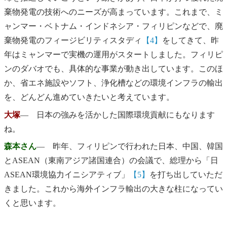
棄物発電の技術へのニーズが高まっています。これまで、ミ
ャンマー・ベトナム・インドネシア・フィリピンなどで、廃
棄物発電のフィージビリティスタディ
【4】
をしてきて、昨
年はミャンマーで実機の運用がスタートしました。フィリピ
ンのダバオでも、具体的な事業が動き出しています。このほ
か、省エネ施設やソフト、浄化槽などの環境インフラの輸出
を、どんどん進めていきたいと考えています。
大塚
― 日本の強みを活かした国際環境貢献にもなります
ね。
森本さん
― 昨年、フィリピンで行われた日本、中国、韓国
とASEAN（東南アジア諸国連合）の会議で、総理から「日
ASEAN環境協力イニシアティブ」
【5】
を打ち出していただ
きました。これから海外インフラ輸出の大きな柱になってい
くと思います。