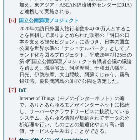
加え、東アジア・ASEAN経済研究センター(ERIA)
と連携して実施される。
【6】
国立公園満喫プロジェクト
2020年の訪日外国人旅行者数を4,000万人とするこ
とを目指して取りまとめられた政府の「明日の日
本を支える観光ビジョン」に基づき、日本の国立
公園を世界水準の「ナショナルパーク」としてブ
ランド化を図るプロジェクト。平成28年7月25日の
第3回国立公園満喫プロジェクト有識者会議の議論
を踏まえ、環境省は、阿寒摩周、十和田八幡平、
日光、伊勢志摩、大山隠岐、阿蘇くじゅう、霧島
錦江湾、慶良間諸島の8国立公園を選定した。
【7】
IoT
Internet of Things（モノのインターネット）の略
で、ありとあらゆるモノがインターネットに接続
し、サーバーやクラウドサービスに接続している
システム。あらゆる情報が集約されてデータの分
析処理を行い、ものごとの最適化やより高い価
値、サービスを生み出すことができる。