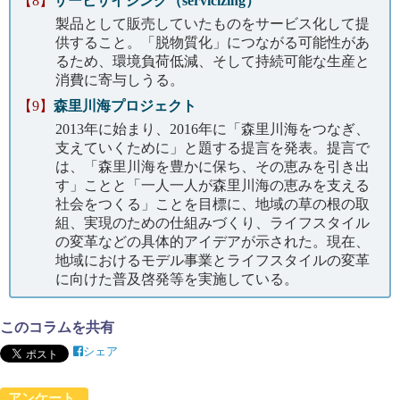
【8】
サービサイジング（servicizing）
製品として販売していたものをサービス化して提
供すること。「脱物質化」につながる可能性があ
るため、環境負荷低減、そして持続可能な生産と
消費に寄与しうる。
【9】
森里川海プロジェクト
2013年に始まり、2016年に「森里川海をつなぎ、
支えていくために」と題する提言を発表。提言で
は、「森里川海を豊かに保ち、その恵みを引き出
す」ことと「一人一人が森里川海の恵みを支える
社会をつくる」ことを目標に、地域の草の根の取
組、実現のための仕組みづくり、ライフスタイル
の変革などの具体的アイデアが示された。現在、
地域におけるモデル事業とライフスタイルの変革
に向けた普及啓発等を実施している。
このコラムを共有
シェア
アンケート