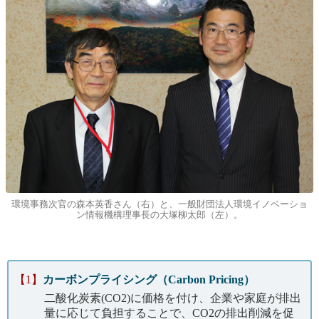
環境事務次官の森本英香さん（右）と、一般財団法人環境イノベーショ
ン情報機構理事長の大塚柳太郎（左）。
【1】
カーボンプライシング（Carbon Pricing）
二酸化炭素(CO2)に価格を付け、企業や家庭が排出
量に応じて負担することで、CO2の排出削減を促