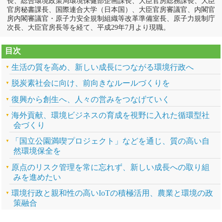
長、総合環境政策局環境保健部企画課長、大臣官房総務課長、大臣
官房秘書課長、国際連合大学（日本国）、大臣官房審議官、内閣官
房内閣審議官・原子力安全規制組織等改革準備室長、原子力規制庁
次長、大臣官房長等を経て、平成29年7月より現職。
目次
生活の質を高め、新しい成長につながる環境行政へ
脱炭素社会に向け、前向きなルールづくりを
復興から創生へ、人々の営みをつなげていく
海外貢献、環境ビジネスの育成を視野に入れた循環型社
会づくり
「国立公園満喫プロジェクト」などを通じ、質の高い自
然環境保全を
原点のリスク管理を常に忘れず、新しい成長への取り組
みを進めたい
環境行政と親和性の高いIoTの積極活用、農業と環境の政
策融合