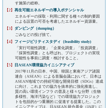
す施策の総称。
【2】
再生可能エネルギーの導入ポテンシャル
エネルギーの採取・利用に関する種々の制約要因
による設置の可否を考慮したエネルギー資源量。
【3】
ダンピング（dumping）
ごみなどの投げ捨て。
【4】
フィージビリティスタディ（feasibility study)
「実行可能性調査」「企業化調査」「投資調査」
「採算性調査」とも呼ばれ、プロジェクトの実現
可能性を事前に調査・検討すること。
【5】
日ASEAN環境協力イニシアティブ
2017年11月の日本、中国、韓国と東南アジア諸国
連合（ASEAN）による首脳会議において、日本は
ASEAN地域での持続可能な開発目標（SDGs）達成
に向け、これまでの協力を抜本的に強化推進し、
質の高い環境インフラ の普及と様々な分野（生物
多様性、海洋汚染など）での環境協力プロジェク
トを包括的かつ重層的 に促進する提案した。この
イニシアティブは、日ASEAN 統合基金（JAIF）に