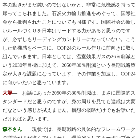
本の動きがまだ鈍いのではないかと、非常に危機感を持って
帰ってこられました。石炭火力輸出推進をめぐって、国際社
会から批判されたことについても同様です。国際社会の新し
いルールづくりを日本はリードする力があると思うのです
が、必ずしもリーディングカントリーになっていない。こう
した危機感をベースに、COP24のルール作りに前向きに取り
組んでいきます。日本としては、温室効果ガスの26％削減と
いう2030年目標に加えて、2050年80％削減という長期戦略策
定が大きな課題になっています。その作業を加速し、COP24
に向かいたいと思っています。
大塚
― お話にあった2050年の80％削減は、まさに国際的ス
タンダードだと思うのですが、身の周りを見ても達成は大変
だなという感じが拭えません。構想の概略だけでもお話いた
だければと思います。
森本さん
― 現状では、長期戦略の具体的なフレームワーク
の議論がまだ進んでいません。環境省としてカーボンプライ