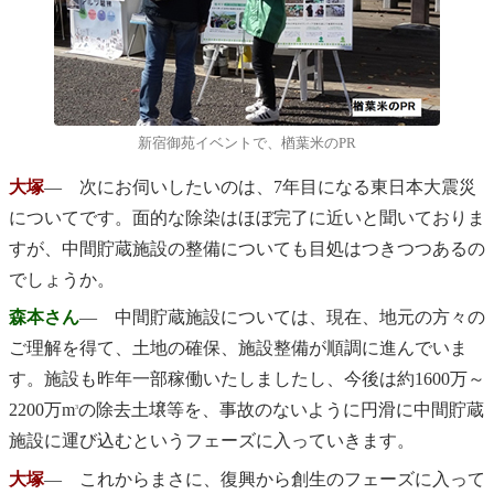
新宿御苑イベントで、楢葉米のPR
大塚
― 次にお伺いしたいのは、7年目になる東日本大震災
についてです。面的な除染はほぼ完了に近いと聞いておりま
すが、中間貯蔵施設の整備についても目処はつきつつあるの
でしょうか。
森本さん
― 中間貯蔵施設については、現在、地元の方々の
ご理解を得て、土地の確保、施設整備が順調に進んでいま
す。施設も昨年一部稼働いたしましたし、今後は約1600万～
2200万m
の除去土壌等を、事故のないように円滑に中間貯蔵
3
施設に運び込むというフェーズに入っていきます。
大塚
― これからまさに、復興から創生のフェーズに入って