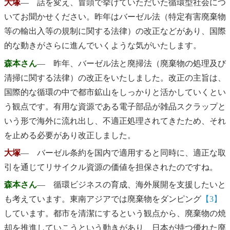
大塚
― 話を変え、冒頭で挙げていただいた循環型社会につ
いてお聞かせください。昨年はバーゼル法（特定有害廃棄物
等の輸出入等の規制に関する法律）の改正などがあり、国際
的な動きがさらに進んでいくような気がいたします。
森本さん
― 昨年、バーゼル法と廃掃法（廃棄物の処理及び
清掃に関する法律）の改正をいたしました。改正の主旨は、
国際的な循環の中で都市鉱山をしっかりと活かしていくとい
う観点です。有用な資源である電子部品が雑品スクラップと
いう形で海外に流れ出し、不適正処理されてきたため、それ
を止める必要があり改正しました。
大塚
― バーゼル条約を国内で適用すると同時に、適正な取
引を通じてリサイクル資源の価値を担保されたのですね。
森本さん
― 循環ビジネスの育成、海外展開を支援したいと
も考えています。東南アジアでは廃棄物をダンピング
【3】
しています。都市を清潔にするという観点から、廃棄物の焼
却を推進していこうという動きがあり、日本が持つ優れた廃