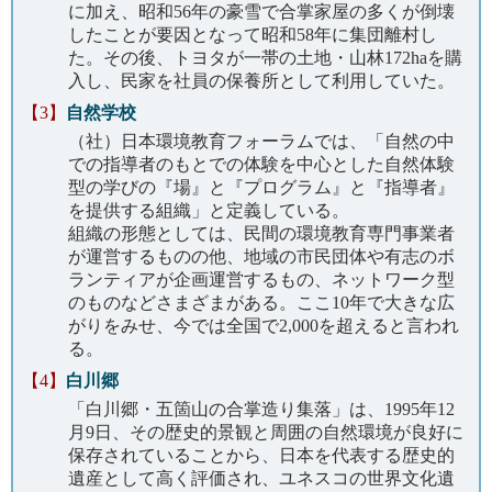
に加え、昭和56年の豪雪で合掌家屋の多くが倒壊
したことが要因となって昭和58年に集団離村し
た。その後、トヨタが一帯の土地・山林172haを購
入し、民家を社員の保養所として利用していた。
【3】
自然学校
（社）日本環境教育フォーラムでは、「自然の中
での指導者のもとでの体験を中心とした自然体験
型の学びの『場』と『プログラム』と『指導者』
を提供する組織」と定義している。
組織の形態としては、民間の環境教育専門事業者
が運営するものの他、地域の市民団体や有志のボ
ランティアが企画運営するもの、ネットワーク型
のものなどさまざまがある。ここ10年で大きな広
がりをみせ、今では全国で2,000を超えると言われ
る。
【4】
白川郷
「白川郷・五箇山の合掌造り集落」は、1995年12
月9日、その歴史的景観と周囲の自然環境が良好に
保存されていることから、日本を代表する歴史的
遺産として高く評価され、ユネスコの世界文化遺