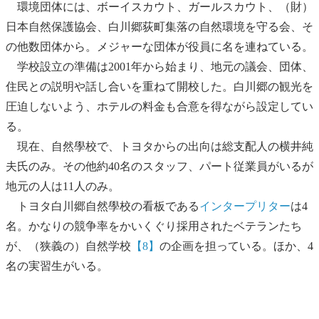
環境団体には、ボーイスカウト、ガールスカウト、（財）
日本自然保護協会、白川郷荻町集落の自然環境を守る会、そ
の他数団体から。メジャーな団体が役員に名を連ねている。
学校設立の準備は2001年から始まり、地元の議会、団体、
住民との説明や話し合いを重ねて開校した。白川郷の観光を
圧迫しないよう、ホテルの料金も合意を得ながら設定してい
る。
現在、自然學校で、トヨタからの出向は総支配人の横井純
夫氏のみ。その他約40名のスタッフ、パート従業員がいるが
地元の人は11人のみ。
トヨタ白川郷自然學校の看板である
インタープリター
は4
名。かなりの競争率をかいくぐり採用されたベテランたち
が、（狭義の）自然学校
【8】
の企画を担っている。ほか、4
名の実習生がいる。