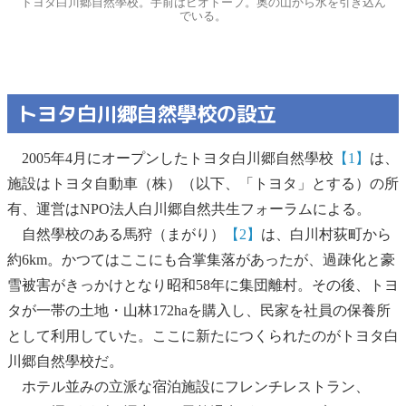
トヨタ白川郷自然學校。手前はビオトープ。奥の山から水を引き込ん
でいる。
トヨタ白川郷自然學校の設立
2005年4月にオープンしたトヨタ白川郷自然學校
【1】
は、
施設はトヨタ自動車（株）（以下、「トヨタ」とする）の所
有、運営はNPO法人白川郷自然共生フォーラムによる。
自然學校のある馬狩（まがり）
【2】
は、白川村荻町から
約6km。かつてはここにも合掌集落があったが、過疎化と豪
雪被害がきっかけとなり昭和58年に集団離村。その後、トヨ
タが一帯の土地・山林172haを購入し、民家を社員の保養所
として利用していた。ここに新たにつくられたのがトヨタ白
川郷自然學校だ。
ホテル並みの立派な宿泊施設にフレンチレストラン、