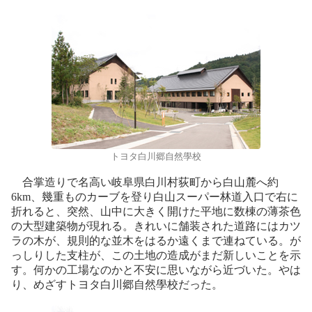
トヨタ白川郷自然學校
合掌造りで名高い岐阜県白川村荻町から白山麓へ約
6km、幾重ものカーブを登り白山スーパー林道入口で右に
折れると、突然、山中に大きく開けた平地に数棟の薄茶色
の大型建築物が現れる。きれいに舗装された道路にはカツ
ラの木が、規則的な並木をはるか遠くまで連ねている。が
っしりした支柱が、この土地の造成がまだ新しいことを示
す。何かの工場なのかと不安に思いながら近づいた。やは
り、めざすトヨタ白川郷自然學校だった。