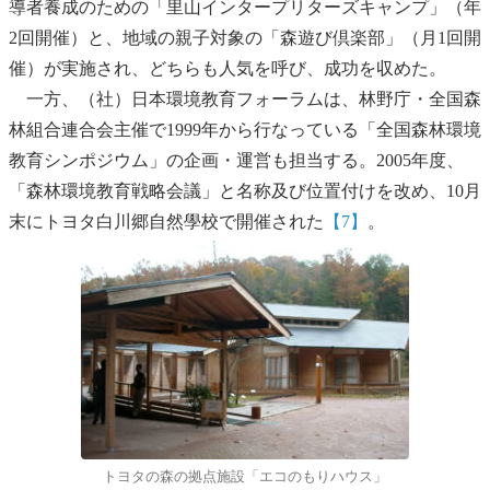
導者養成のための「里山インタープリターズキャンプ」（年
2回開催）と、地域の親子対象の「森遊び倶楽部」（月1回開
催）が実施され、どちらも人気を呼び、成功を収めた。
一方、（社）日本環境教育フォーラムは、林野庁・全国森
林組合連合会主催で1999年から行なっている「全国森林環境
教育シンポジウム」の企画・運営も担当する。2005年度、
「森林環境教育戦略会議」と名称及び位置付けを改め、10月
末にトヨタ白川郷自然學校で開催された
【7】
。
トヨタの森の拠点施設「エコのもりハウス」