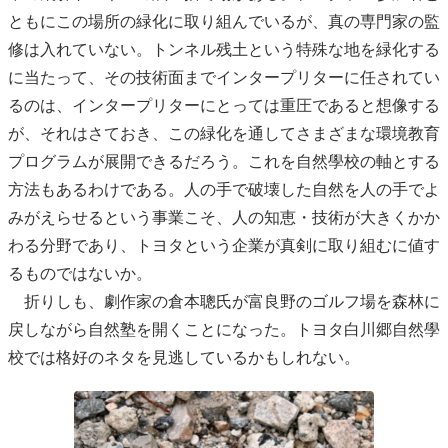
ともにこの場所の緑化に取り組んでいるが、真の専門家の監
修は入れていない。トンネル残土という特殊な地を緑化する
に当たって、その技術面までインタープリターに任されてい
るのは、インタープリターにとっては重圧であると想像する
が、それはさておき、この緑化を通してさまざまな環境教育
プログラムが展開できるだろう。これを自然學校の軸とする
方法もあるわけである。人の手で破壊した自然を人の手でよ
みがえらせるという事業こそ、人の知恵・技術が大きくかか
わる分野であり、トヨタという企業が真剣に取り組むに値す
るものではないか。
折りしも、劇作家の倉本聰氏が富良野のゴルフ場を森林に
戻しながら自然塾を開くことになった。トヨタ白川郷自然學
校では格好のネタを見逃しているかもしれない。