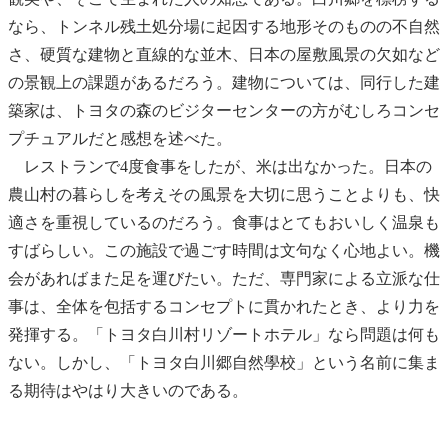
なら、トンネル残土処分場に起因する地形そのものの不自然
さ、硬質な建物と直線的な並木、日本の屋敷風景の欠如など
の景観上の課題があるだろう。建物については、同行した建
築家は、トヨタの森のビジターセンターの方がむしろコンセ
プチュアルだと感想を述べた。
レストランで4度食事をしたが、米は出なかった。日本の
農山村の暮らしを考えその風景を大切に思うことよりも、快
適さを重視しているのだろう。食事はとてもおいしく温泉も
すばらしい。この施設で過ごす時間は文句なく心地よい。機
会があればまた足を運びたい。ただ、専門家による立派な仕
事は、全体を包括するコンセプトに貫かれたとき、より力を
発揮する。「トヨタ白川村リゾートホテル」なら問題は何も
ない。しかし、「トヨタ白川郷自然學校」という名前に集ま
る期待はやはり大きいのである。