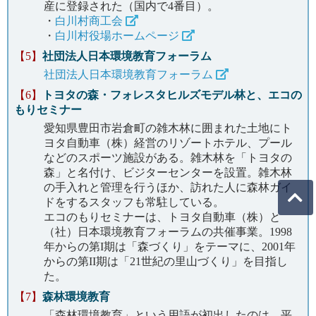
産に登録された（国内で4番目）。
・
白川村商工会
・
白川村役場ホームページ
【5】
社団法人日本環境教育フォーラム
社団法人日本環境教育フォーラム
【6】
トヨタの森・フォレスタヒルズモデル林と、エコの
もりセミナー
愛知県豊田市岩倉町の雑木林に囲まれた土地にト
ヨタ自動車（株）経営のリゾートホテル、プール
などのスポーツ施設がある。雑木林を「トヨタの
森」と名付け、ビジターセンターを設置。雑木林
の手入れと管理を行うほか、訪れた人に森林ガイ
ドをするスタッフも常駐している。
エコのもりセミナーは、トヨタ自動車（株）と
（社）日本環境教育フォーラムの共催事業。1998
年からの第I期は「森づくり」をテーマに、2001年
からの第II期は「21世紀の里山づくり」を目指し
た。
【7】
森林環境教育
「森林環境教育」という用語が初出したのは、平