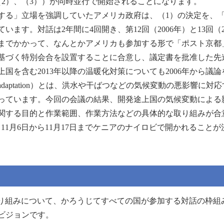
2）、（3））が同時並行で開始されることになります。
る」立場を強調していたアメリカ政府は、（1）の決定を、
す。対話は2年間に4回開き、第12回（2006年）と13回（20
までかかって、なんとかアメリカも参加する形で「ポスト京都
づく特別会合を設置することに合意し、議定書を批准した先進
国を含む2013年以降の温暖化対策についても2006年から議
ptation）とは、洪水や干ばつなどの気候変動の悪影響に対
っています。今回の会議の結果、開発途上国の気候変動による
関する目的と作業範囲、作業方法などの具体的な取り組みが合
、11月6日から11月17日までケニアのナイロビで開かれること
際的取り組みについて、かろうじてすべての国が参加する対話の枠
ビジョンです。