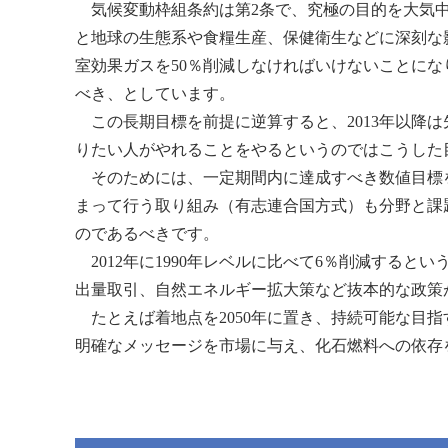
気候変動枠組条約は第2条で、究極の目的を大気中
と地球の生態系や食糧生産、保健衛生などに深刻な影
室効果ガスを50％削減しなければいけないことになり
べき、としています。
この長期目標を前提に逆算すると、2013年以降
りたい人がやれることをやるというのではこうした
そのためには、一定期間内に達成すべき数値目標
まって行う取り組み（有志連合国方式）も分野と課
のであるべきです。
2012年に1990年レベルに比べて6％削減する
出量取引、自然エネルギー拡大策など抜本的な政策
たとえば着地点を2050年に置き、持続可能な目
明確なメッセージを市場に与え、化石燃料への依存