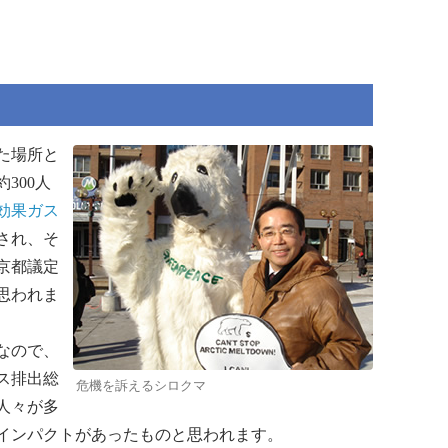
た場所と
300人
効果ガス
択され、そ
京都議定
思われま
なので、
ス排出総
危機を訴えるシロクマ
人々が多
インパクトがあったものと思われます。