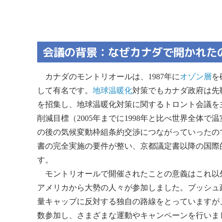
会議の背景：なぜカナダで開かれた
カナダのモントリオールは、1987年に
オゾン層
を
して有名です。
地球温暖化
対策でもカナダ政府は先
を招集し、地球温暖化対策に関するトロント会議を
削減目標（2005年までに1998年と比べ世界全体
の後の気候変動枠組条約交渉につながっていったの
書の完全実施の要件が整い、京都議定書以降の国際
す。
モントリオールで開催されたことの意義はこれ以
アメリカから大勢の人々が参加しました。ブッシュ
量キャップに反対する独自の路線をとっていますが
数参加し、さまざまな運動やキャンペーンを行いま