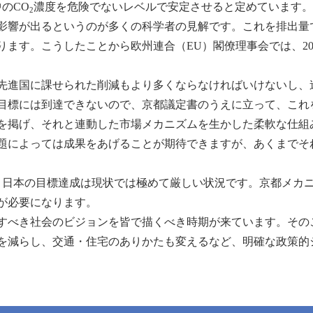
のCO
濃度を危険でないレベルで安定させると定めています。
2
響が出るというのが多くの科学者の見解です。これを排出量で見る
ます。こうしたことから欧州連合（EU）閣僚理事会では、205
は先進国に課せられた削減もより多くならなければいけないし
目標には到達できないので、京都議定書のうえに立って、これ
を掲げ、それと連動した市場メカニズムを生かした柔軟な仕組
題によっては成果をあげることが期待できますが、あくまでそ
という日本の目標達成は現状では極めて厳しい状況です。京都メ
が必要になります。
指すべき社会のビジョンを皆で描くべき時期が来ています。そ
を減らし、交通・住宅のありかたも変えるなど、明確な政策的