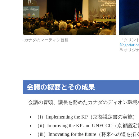
カナダのマーティン首相
「クリン
Negotiatio
※オリジ
会議の概要とその成果
会議の冒頭、議長を務めたカナダのディオン環境相
（i）Implementing the KP（京都議定書の実施
（ii）Improving the KP and UNF
（iii）Innovating for the futur