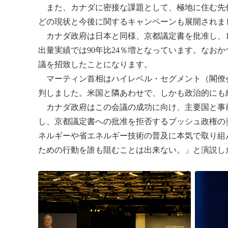
また、カナダに密接な課題として、極地に住む先
どの現状と今後に関するキャンペーンも展開されま
カナダ政府は日本と同様、京都議定書を批准し、1
出量実績では90年比24％増となっています。なお
議を招致したことになります。
マーティン首相はハイレベル・セグメント（閣僚
判しました。米国と隣あわせで、しかも政治的にも
カナダ政府はこの会議の成功に向け、主要国と事前
し、京都議定書への批准を拒否するブッシュ政権の
ネルギーや省エネルギー技術の普及に本気で取り組
ための行動を誰も阻むことは出来ない。」と演説し