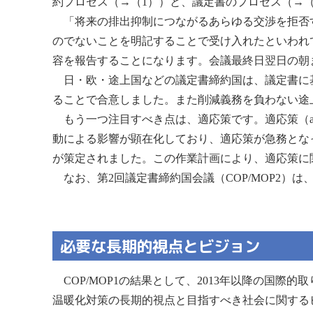
約プロセス（→（1））と、議定書のプロセス（→（
「将来の排出抑制につながるあらゆる交渉を拒否す
のでないことを明記することで受け入れたといわれていま
容を報告することになります。会議最終日翌日の朝
日・欧・途上国などの議定書締約国は、議定書に基
ることで合意しました。また削減義務を負わない途上
もう一つ注目すべき点は、適応策です。適応策（ada
動による影響が顕在化しており、適応策が急務とな
が策定されました。この作業計画により、適応策に
なお、第2回議定書締約国会議（COP/MOP2）は
必要な長期的視点とビジョン
COP/MOP1の結果として、2013年以降の国
温暖化対策の長期的視点と目指すべき社会に関する