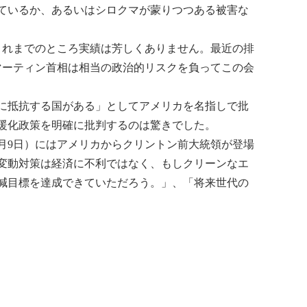
ているか、あるいはシロクマが蒙りつつある被害な
これまでのところ実績は芳しくありません。最近の排
マーティン首相は相当の政治的リスクを負ってこの会
に抵抗する国がある」としてアメリカを名指しで批
暖化政策を明確に批判するのは驚きでした。
月9日）にはアメリカからクリントン前大統領が登場
変動対策は経済に不利ではなく、もしクリーンなエ
減目標を達成できていただろう。」、「将来世代の