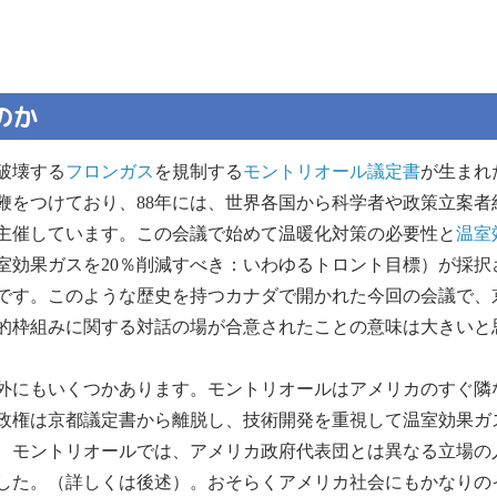
のか
破壊する
フロンガス
を規制する
モントリオール議定書
が生まれ
鞭をつけており、88年には、世界各国から科学者や政策立案者約
主催しています。この会議で始めて温暖化対策の必要性と
温室
で温室効果ガスを20％削減すべき：いわゆるトロント目標）が採
です。このような歴史を持つカナダで開かれた今回の会議で、
的枠組みに関する対話の場が合意されたことの意味は大きいと
外にもいくつかあります。モントリオールはアメリカのすぐ隣
政権は京都議定書から離脱し、技術開発を重視して温室効果ガ
、モントリオールでは、アメリカ政府代表団とは異なる立場の
した。（詳しくは後述）。おそらくアメリカ社会にもかなりの