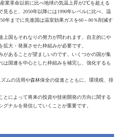
産業革命以前に比べ地球の気温上昇が2℃を超える
と、2050年以降には1990年レベルに比べ、温
0年までに先進国は温室効果ガスを60～80％削減す
、途上国もそれなりの努力が問われます。自主的にや
を拡大・発展させた枠組みが必要です。
みがあることが望ましいのです。いくつかの国が集
れは国連を中心とした枠組みを補完し、強化するも
カニズムの活用や森林保全の促進とともに、環境税、排
のことによって将来の投資や技術開発の方向に関する
シグナルを発信していくことが重要です。