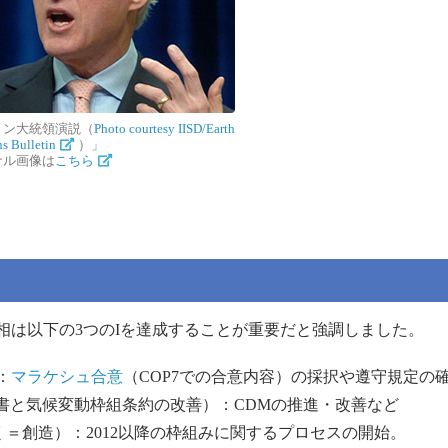
トン大統領演説（
Photo courtesy IISD/Earth
ns Bulletin
）」
ナル画像は
こちら
は以下の3つのIを達成することが重要だと強調しました。
）：
マラケシュ合意
（COP7での合意内容）の採択や遵守規定の
CCC（京都議定書と気候変動枠組条約の改善）：CDMの推進・改善など
e（将来への道を拓く＝創造）：2012以降の枠組みに関するプロセスの開始。