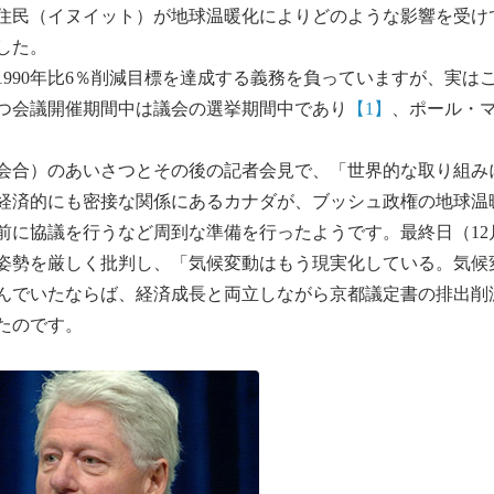
住民（イヌイット）が地球温暖化によりどのような影響を受け
した。
990年比6％削減目標を達成する義務を負っていますが、実は
かつ会議開催期間中は議会の選挙期間中であり
【1】
、ポール・
会合）のあいさつとその後の記者会見で、「世界的な取り組み
経済的にも密接な関係にあるカナダが、ブッシュ政権の地球温
に協議を行うなど周到な準備を行ったようです。最終日（12
姿勢を厳しく批判し、「気候変動はもう現実化している。気候
んでいたならば、経済成長と両立しながら京都議定書の排出削
たのです。