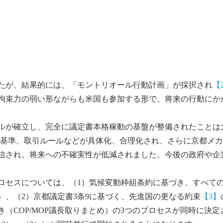
たが、結果的には、「モントリオール行動計画」が採択され
【
拘束力の弱い形ながらも米国も参加する形で、将来の行動にか
。
ルが確立し、完全に議定書本格稼動の基盤が整備されたことは
基準、取引ルールなどが具体化、合理化され、さらに京都メカニ
信され、将来への不確実性が低減されました。今後の政府や企
セスについては、（1）気候変動枠組条約に基づき、すべて
）、（2）京都議定書3条9に基づく、先進国の更なる約束
【3】
き（COP/MOP議長取りまとめ）の3つのプロセスが同時に決