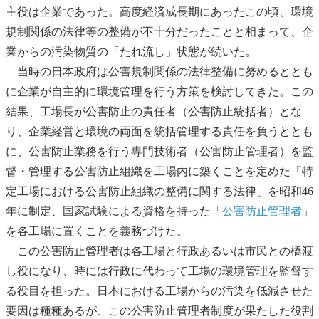
主役は企業であった。高度経済成長期にあったこの頃、環境
規制関係の法律等の整備が不十分だったことと相まって、企
業からの汚染物質の「たれ流し」状態が続いた。
当時の日本政府は公害規制関係の法律整備に努めるととも
に企業が自主的に環境管理を行う方策を検討してきた。この
結果、工場長が公害防止の責任者（公害防止統括者）とな
り、企業経営と環境の両面を統括管理する責任を負うととも
に、公害防止業務を行う専門技術者（公害防止管理者）を監
督・管理する公害防止組織を工場内に築くことを定めた「特
定工場における公害防止組織の整備に関する法律」を昭和46
年に制定、国家試験による資格を持った「
公害防止管理者
」
を各工場に置くことを義務づけた。
この公害防止管理者は各工場と行政あるいは市民との橋渡
し役になり、時には行政に代わって工場の環境管理を監督す
る役目を担った。日本における工場からの汚染を低減させた
要因は種種あるが、この公害防止管理者制度が果たした役割