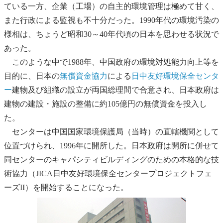
ている一方、企業（工場）の自主的環境管理は極めて甘く、
また行政による監視も不十分だった。1990年代の環境汚染の
様相は、ちょうど昭和30～40年代頃の日本を思わせる状況で
あった。
このような中で1988年、中国政府の環境対処能力向上等を
目的に、日本の
無償資金協力
による
日中友好環境保全センタ
ー
建物及び組織の設立が両国総理間で合意され、日本政府は
建物の建設・施設の整備に約105億円の無償資金を投入し
た。
センターは中国国家環境保護局（当時）の直轄機関として
位置づけられ、1996年に開所した。日本政府は開所に併せて
同センターのキャパシティビルディングのための本格的な技
術協力（JICA日中友好環境保全センタープロジェクトフェ
ーズII）を開始することになった。