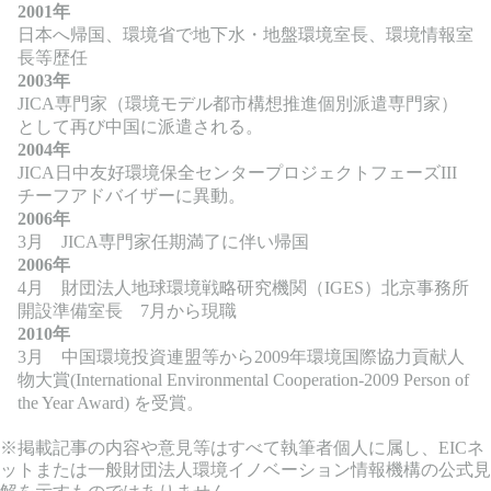
2001年
日本へ帰国、環境省で地下水・地盤環境室長、環境情報室
長等歴任
2003年
JICA専門家（環境モデル都市構想推進個別派遣専門家）
として再び中国に派遣される。
2004年
JICA日中友好環境保全センタープロジェクトフェーズIII
チーフアドバイザーに異動。
2006年
3月 JICA専門家任期満了に伴い帰国
2006年
4月 財団法人地球環境戦略研究機関（IGES）北京事務所
開設準備室長 7月から現職
2010年
3月 中国環境投資連盟等から2009年環境国際協力貢献人
物大賞(International Environmental Cooperation-2009 Person of
the Year Award) を受賞。
※掲載記事の内容や意見等はすべて執筆者個人に属し、EICネ
ットまたは一般財団法人環境イノベーション情報機構の公式見