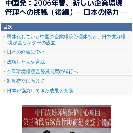
中国発：2006年春、新しい企業環境
管理への挑戦（後編）─日本の協力─
目次
弱体化していた中国の企業環境管理体制と、日中友好環
境保全センターの設立
日本の経験に学べ
成功した人材育成
企業環境保護監督員制度の試行へ
制度確立に向けて
日本が協力してきた成果と意義