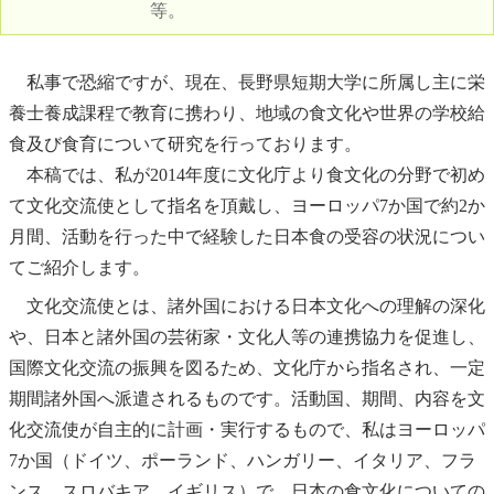
等。
私事で恐縮ですが、現在、長野県短期大学に所属し主に栄
養士養成課程で教育に携わり、地域の食文化や世界の学校給
食及び食育について研究を行っております。
本稿では、私が2014年度に文化庁より食文化の分野で初め
て文化交流使として指名を頂戴し、ヨーロッパ7か国で約2か
月間、活動を行った中で経験した日本食の受容の状況につい
てご紹介します。
文化交流使とは、諸外国における日本文化への理解の深化
や、日本と諸外国の芸術家・文化人等の連携協力を促進し、
国際文化交流の振興を図るため、文化庁から指名され、一定
期間諸外国へ派遣されるものです。活動国、期間、内容を文
化交流使が自主的に計画・実行するもので、私はヨーロッパ
7か国（ドイツ、ポーランド、ハンガリー、イタリア、フラ
ンス、スロバキア、イギリス）で、日本の食文化についての