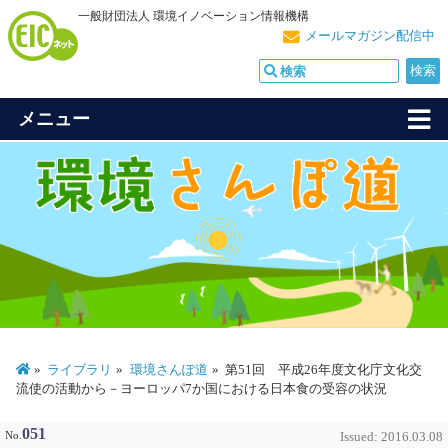
一般財団法人 環境イノベーション情報機構
メールマガジン配信中
メニュー
ライブラリ
環境さんぽ道
第51回 平成26年度文化庁文化交
流使の活動から－ヨーロッパ7か国における日本食の受容の状況
051
No.
Issued: 2016.03.08