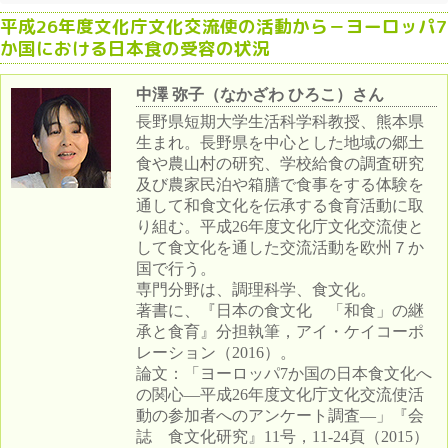
平成26年度文化庁文化交流使の活動から－ヨーロッパ7
か国における日本食の受容の状況
中澤 弥子（なかざわ ひろこ）さん
長野県短期大学生活科学科教授、熊本県
生まれ。長野県を中心とした地域の郷土
食や農山村の研究、学校給食の調査研究
及び農家民泊や箱膳で食事をする体験を
通して和食文化を伝承する食育活動に取
り組む。平成26年度文化庁文化交流使と
して食文化を通した交流活動を欧州７か
国で行う。
専門分野は、調理科学、食文化。
著書に、『日本の食文化 「和食」の継
承と食育』分担執筆，アイ・ケイコーポ
レーション（2016）。
論文：「ヨーロッパ7か国の日本食文化へ
の関心―平成26年度文化庁文化交流使活
動の参加者へのアンケート調査―」『会
誌 食文化研究』11号，11-24頁（2015）