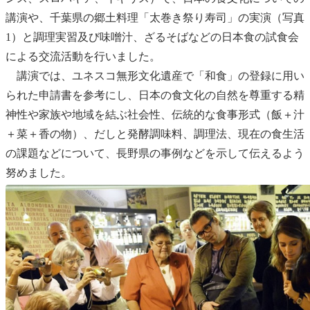
講演や、千葉県の郷土料理「太巻き祭り寿司」の実演（写真
1）と調理実習及び味噌汁、ざるそばなどの日本食の試食会
による交流活動を行いました。
講演では、ユネスコ無形文化遺産で「和食」の登録に用い
られた申請書を参考にし、日本の食文化の自然を尊重する精
神性や家族や地域を結ぶ社会性、伝統的な食事形式（飯＋汁
＋菜＋香の物）、だしと発酵調味料、調理法、現在の食生活
の課題などについて、長野県の事例などを示して伝えるよう
努めました。