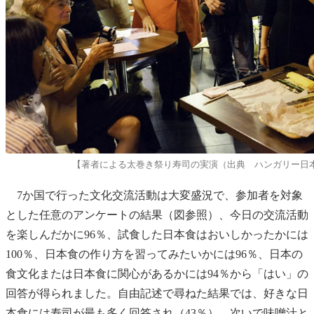
【著者による太巻き祭り寿司の実演（出典 ハンガリー日
7か国で行った文化交流活動は大変盛況で、参加者を対象
とした任意のアンケートの結果（図参照）、今日の交流活動
を楽しんだかに96％、試食した日本食はおいしかったかには
100％、日本食の作り方を習ってみたいかには96％、日本の
食文化または日本食に関心があるかには94％から「はい」の
回答が得られました。自由記述で尋ねた結果では、好きな日
本食には寿司が最も多く回答され（43％）、次いで味噌汁と