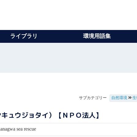
ライブラリ
環境用語集
サブカテゴリー
自然環境
生
ンキュウジョタイ）【ＮＰＯ法人】
kanagwa sea rescue