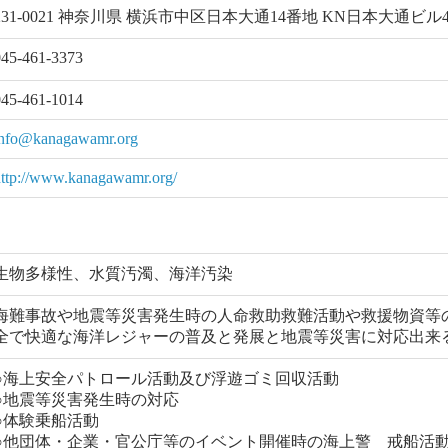
231-0021 神奈川県 横浜市中区日本大通14番地 KN日本大通ビル4
045-461-3373
045-461-1014
info@kanagawamr.org
http://www.kanagawamr.org/
生物多様性、水質汚濁、海洋汚染
海難事故や地震等災害発生時の人命救助救難活動や救援物資等
全で快適な海洋レジャーの普及と発展と地震等災害に対応出来
○海上安全パトロール活動及び浮遊ゴミ回収活動
○地震等災害発生時の対応
○体験乗船活動
○他団体・企業・官公庁等のイベント開催時の海上警 戒船活