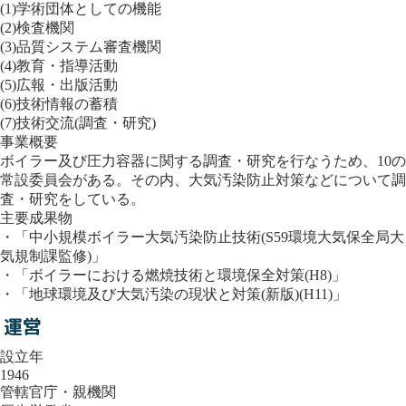
(1)学術団体としての機能
(2)検査機関
(3)品質システム審査機関
(4)教育・指導活動
(5)広報・出版活動
(6)技術情報の蓄積
(7)技術交流(調査・研究)
事業概要
ボイラー及び圧力容器に関する調査・研究を行なうため、10の
常設委員会がある。その内、大気汚染防止対策などについて調
査・研究をしている。
主要成果物
・「中小規模ボイラー大気汚染防止技術(S59環境大気保全局大
気規制課監修)」
・「ボイラーにおける燃焼技術と環境保全対策(H8)」
・「地球環境及び大気汚染の現状と対策(新版)(H11)」
運営
設立年
1946
管轄官庁・親機関