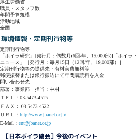
厚生労働省
職員・スタッフ数
年間予算規模
活動地域
全国
環境情報・定期刊行物等
定期刊行物等
「ボイラ研究」[発行月：偶数月(6回/年、15,000部)]「ボイラ・
ニュース」［発行月：毎月15日（12回/年、19,000部）］
定期刊行物等の提供先・有料実費無料等
郵便振替または銀行振込にて年間購読料を入金
問い合わせ先
部署：事業部 担当：中村
ＴＥＬ：03-5473-4515
ＦＡＸ： 03-5473-4522
ＵＲＬ：
http://www.jbanet.or.jp/
E-Mail：
ent@jbanet.or.jp
［日本ボイラ協会］今後のイベント