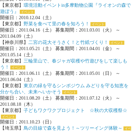
【東京都】
環境活動イベントin多摩動物公園『ライオンの森で
遊ぼう』
イベント
開催日：2010.12.04（土）
【東京都】
野菜を食べて里の春を知ろう！
イベント
開催日：2011.04.16（土） 募集期間：2011.03.01（火） ～
2011.04.09（土）
【神奈川県】
二宮の花大そうさく！と竹紙づくり！
イベント
開催日：2011.05.21（土） 募集期間：2011.04.01（金） ～
2011.05.14（土）
【東京都】
三輪里山で、春ジャガ収穫や竹遊びをして楽しも
う！
イベント
開催日：2011.06.11（土） 募集期間：2011.05.01（日） ～
2011.06.04（土）
【東京都】
東京の緑を守るシンポジウム みどりを守る知恵を
分かち合い、未来へいかそう
イベント
開催日：2011.08.20（土） 募集期間：2011.07.12（火） ～
2011.08.18（木）
【東京都】
子どもワクワクプロジェクト ☆秋の大収穫祭☆
イベント
開催日：2011.10.23（日）
【埼玉県】
鳥の目線で森を見よう！～ツリーイング体験～
イベ