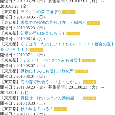
開催日：2010.03.28（日） 募集期間：2010.03.01（月） ～
2010.03.26（金）
【東京都】
ライオンの森で遊ぼう
イベント
開催日：2010.09.05（日）
【東京都】
現場での植物の見分け方 ～樹木～
イベント
開催日：2010.05.23（日）
【東京都】
初夏の里山を楽しもう！
イベント
開催日：2010.06.14（月）
【東京都】
あそぼう！たのしい！！だいすき！！！都会の夏も
楽しいぞ！！！
イベント
開催日：2010.07.11（日）
【東京都】
“ミステリーハイク”きみも虫博士
イベント
開催日：2010.08.07（土）
【東京都】
動物にも人にも優しい緑化壁
イベント
開催日：2010.08.01（日）
【東京都】
海の森で出会う『いま・むかし』
イベント
開催日：2011.09.23（金） 募集期間：2011.08.23（火） ～
2011.09.12（月）
【東京都】
目指せ！緑いっぱいの動物園！！
イベント
開催日：2010.10.30（土）
【東京都】
秋の里を食べる！
イベント
開催日：2010.11.13（土）