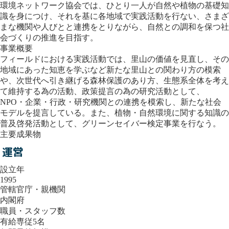
環境ネットワーク協会では、ひとり一人が自然や植物の基礎知
識を身につけ、それを基に各地域で実践活動を行ない、さまざ
まな機関や人びとと連携をとりながら、自然との調和を保つ社
会づくりの推進を目指す。
事業概要
フィールドにおける実践活動では、里山の価値を見直し、その
地域にあった知恵を学ぶなど新たな里山との関わり方の模索
や、次世代へ引き継げる森林保護のあり方、生態系全体を考え
て維持する為の活動、政策提言の為の研究活動として、
NPO・企業・行政・研究機関との連携を模索し、新たな社会
モデルを提言している。また、植物・自然環境に関する知識の
普及啓発活動として、グリーンセイバー検定事業を行なう。
主要成果物
運営
設立年
1995
管轄官庁・親機関
内閣府
職員・スタッフ数
有給専従5名