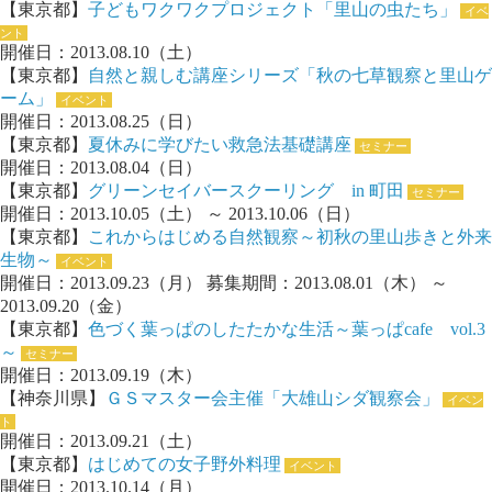
【東京都】
子どもワクワクプロジェクト「里山の虫たち」
イベ
ント
開催日：2013.08.10（土）
【東京都】
自然と親しむ講座シリーズ「秋の七草観察と里山ゲ
ーム」
イベント
開催日：2013.08.25（日）
【東京都】
夏休みに学びたい救急法基礎講座
セミナー
開催日：2013.08.04（日）
【東京都】
グリーンセイバースクーリング in 町田
セミナー
開催日：2013.10.05（土） ～ 2013.10.06（日）
【東京都】
これからはじめる自然観察～初秋の里山歩きと外来
生物～
イベント
開催日：2013.09.23（月） 募集期間：2013.08.01（木） ～
2013.09.20（金）
【東京都】
色づく葉っぱのしたたかな生活～葉っぱcafe vol.3
～
セミナー
開催日：2013.09.19（木）
【神奈川県】
ＧＳマスター会主催「大雄山シダ観察会」
イベン
ト
開催日：2013.09.21（土）
【東京都】
はじめての女子野外料理
イベント
開催日：2013.10.14（月）