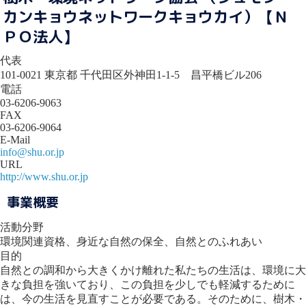
カンキョウネットワークキョウカイ）【Ｎ
ＰＯ法人】
代表
101-0021 東京都 千代田区外神田1-1-5 昌平橋ビル206
電話
03-6206-9063
FAX
03-6206-9064
E-Mail
info@shu.or.jp
URL
http://www.shu.or.jp
事業概要
活動分野
環境関連資格、身近な自然の保全、自然とのふれあい
目的
自然との調和から大きくかけ離れた私たちの生活は、環境に大
きな負担を強いており、この負担を少しでも軽減するために
は、今の生活を見直すことが必要である。そのために、樹木・