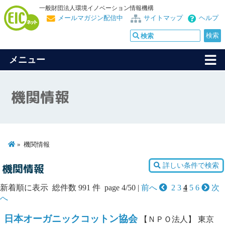
一般財団法人環境イノベーション情報機構
メールマガジン配信中
サイトマップ
ヘルプ
メニュー
機関情報
機関情報
詳しい条件で検索
機関情報
新着順に表示 総件数 991 件 page 4/50 |
前へ
2
3
4
5
6
次
へ
日本オーガニックコットン協会
【ＮＰＯ法人】
東京