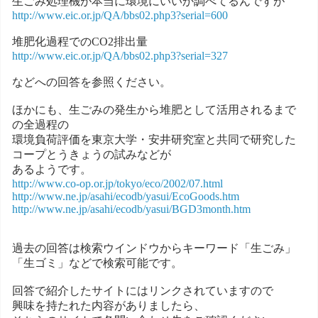
生ごみ処理機が本当に環境にいいか調べてるんですが
http://www.eic.or.jp/QA/bbs02.php3?serial=600
堆肥化過程でのCO2排出量
http://www.eic.or.jp/QA/bbs02.php3?serial=327
などへの回答を参照ください。
ほかにも、生ごみの発生から堆肥として活用されるまで
の全過程の
環境負荷評価を東京大学・安井研究室と共同で研究した
コープとうきょうの試みなどが
あるようです。
http://www.co-op.or.jp/tokyo/eco/2002/07.html
http://www.ne.jp/asahi/ecodb/yasui/EcoGoods.htm
http://www.ne.jp/asahi/ecodb/yasui/BGD3month.htm
過去の回答は検索ウインドウからキーワード「生ごみ」
「生ゴミ」などで検索可能です。
回答で紹介したサイトにはリンクされていますので
興味を持たれた内容がありましたら、