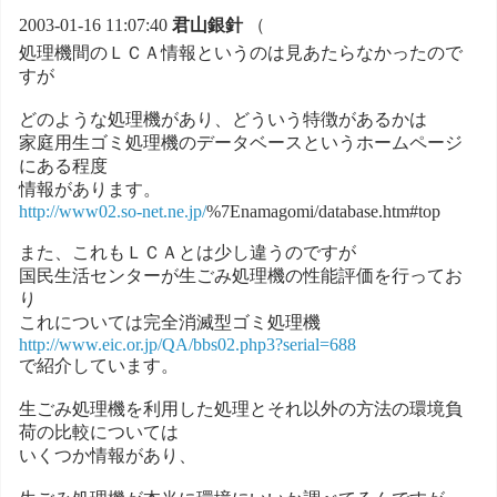
2003-01-16 11:07:40
君山銀針
（
処理機間のＬＣＡ情報というのは見あたらなかったので
すが
どのような処理機があり、どういう特徴があるかは
家庭用生ゴミ処理機のデータベースというホームページ
にある程度
情報があります。
http://www02.so-net.ne.jp/
%7Enamagomi/database.htm#top
また、これもＬＣＡとは少し違うのですが
国民生活センターが生ごみ処理機の性能評価を行ってお
り
これについては完全消滅型ゴミ処理機
http://www.eic.or.jp/QA/bbs02.php3?serial=688
で紹介しています。
生ごみ処理機を利用した処理とそれ以外の方法の環境負
荷の比較については
いくつか情報があり、