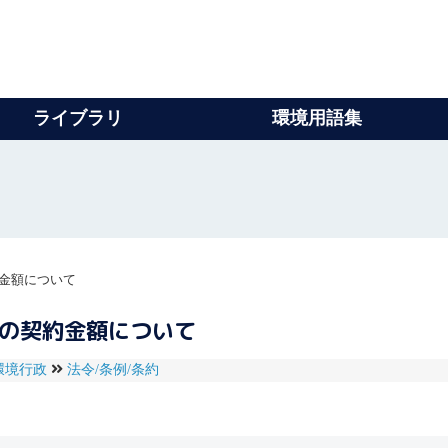
ライブラリ
環境用語集
金額について
合の契約金額について
環境行政
法令/条例/条約