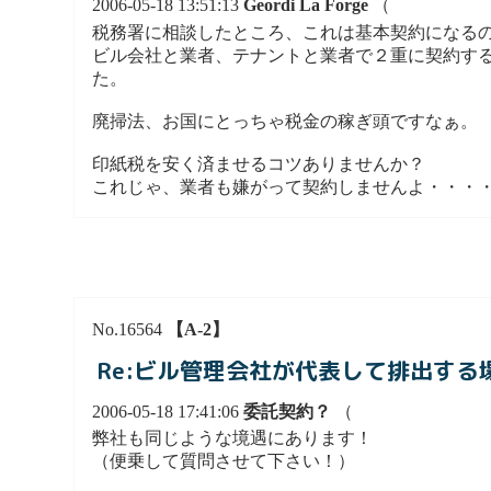
2006-05-18 13:51:13
Geordi La Forge
（
税務署に相談したところ、これは基本契約になる
ビル会社と業者、テナントと業者で２重に契約す
た。
廃掃法、お国にとっちゃ税金の稼ぎ頭ですなぁ。
印紙税を安く済ませるコツありませんか？
これじゃ、業者も嫌がって契約しませんよ・・・
No.16564
【A-2】
Re:ビル管理会社が代表して排出す
2006-05-18 17:41:06
委託契約？
（
弊社も同じような境遇にあります！
（便乗して質問させて下さい！）