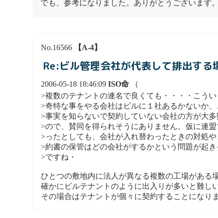
でも、参考になりました。ありがとうございます
No.16566
【A-4】
Re:ビル管理会社が代表して排出す
2006-05-18 18:46:09
ISO命
（
>複数のテナントの連名で良くても・・・・こうい
>奇特な事をやる会社はビルに１社あるかないか、
>事実を知らないで契約していない会社の方が大多
>ので、賛同を得られそうにありません。仮に連盟
>ったとしても、会社が入れ替わったときの対処や
>約書の保管はどの会社がするかという問題が起き
>ですね・
ひとつの敷地内に法人が異なる複数の工場がある
確かにビルテナントのように出入りが多いと難し
その場合はテナントが個々に契約することになり