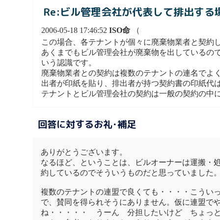
Re:ビル管理会社が代表して排出す
2006-05-18 17:46:52
ISO命
（
この場合、各テナントが個々に廃棄物業者と契約
あくまでもビル管理会社が廃棄物を出しているの
いう認識です。
廃棄物業者との契約は複数のテナントの連名でよ
出者が印紙を貼り、排出者が持つ契約書の印紙代
テナントとビル管理会社の契約は一般の契約の中
回答に対するお礼･補足
ありがとうございます。
なるほど、ということは、ビルオーナーは運搬・
約しているのでそういうものだと思っていました
複数のテナントの連盟で良くても・・・・こうい
で、賛同を得られそうにありません。仮に連盟で
ね・・・・・ うーん 分担したいけど ちょっ