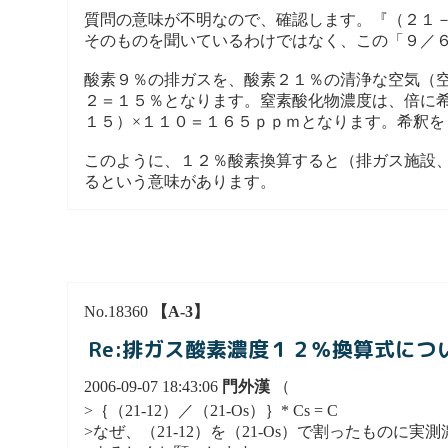
質問の意味が不明なので、確認します。『（２１－
そのものを聞いているわけではなく、この「９／
酸素９％の排ガスを、酸素２１％の清浄な空気（空
２＝１５％となります。窒素酸化物濃度は、倍に
１５）×１１０＝１６５ｐｐｍとなります。希釈
このように、１２％酸素換算すると（排ガス施設
るという意味があります。
No.18360
【A-3】
Re:排ガス酸素濃度１２％換算式につ
2006-09-07 18:43:06
門外漢
（
>｛（21-12）／（21-Os）｝* Cs = C
>なぜ、（21-12）を（21-Os）で割ったもの