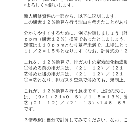
>よろしくお願いします。
新人研修資料の一部から、以下に説明します。
この酸素１２％換算を行う理由を考えたことがあ
分かりやすくするために、例でお話しましょう（
ｐｐｍ（酸素１２％）換算であったとしましょう
定値は１１０ｐｐｍとなり基準未満で、工場にとっ
１）／２＝１５％となります（なお、計算式の「
これを、１２％換算で、排ガス中の窒素酸化物濃
①薄める前の排ガスは、（２１－１２）／（２１
②薄めた後の排ガスは、（２１－１２）／（２１
①＝②となり、排ガスを空気で薄めても、規制上
これが、１２％換算を行う意味です。上記の式に
は、（９×１＋２１×０．５）／１．５＝１３％、
③（２１－１２）／（２１－１３）×１４６．６６
です。
３倍希釈は自分で計算してみてください。なお、