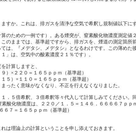
りますか。これは、排ガスを清浄な空気で希釈し規制値以下に
計算のための一例です）。ある煙突が、窒素酸化物濃度測定値
。このままでは、基準超ですから、排ガスを、煙道の測定箇所
ては、『メデタシ、メデタシ』となるわけです。この薄めた後
２１」は、空気中の酸素濃度２１％です）。
度を計算しますと、
－９）×２２０＝１６５ｐｐｍ（基準超）
－１５）×１１０＝１６５ｐｐｍ（基準超）
、まったく意味がなくなり、不正を行えなくなりました。
、１．５倍希釈、３倍希釈等々代入して計算しみてください。
窒素酸化物濃度は、２２０／１．５＝１４６．６６６６７ｐｐ
６６７＝１６５ｐｐｍ（基準超）
これは理論上の計算ということを申し添えておきます。