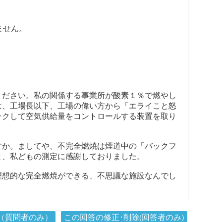
ません。
ください。私の関係する事業所が酸素１％で燃やし
は、工場長以下、工場の偉い方から「エライこと怒
ックして空気供給量をコントロールする装置を取り
すか。ましてや、不完全燃焼は煙道中の「バックフ
と、私どもの測定に感謝しておりました。
理想的な完全燃焼ができる、不思議な施設なんでし
（質問者のみ）
この回答の修正･削除(回答者のみ)