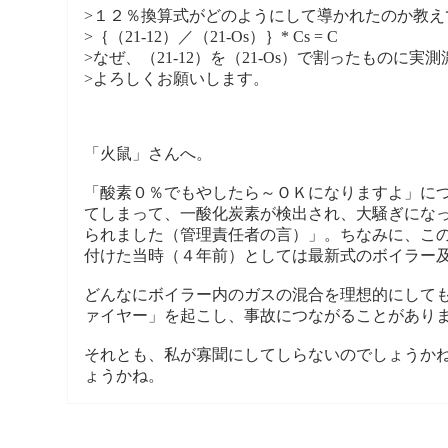
>１２％換算式がどのようにして導かれたのか教え
>｛（21-12）／（21-Os）｝* Cs = C
>なぜ、（21-12）を（21-Os）で割ったもの
>よろしくお願いします。
「火鼠」さんへ。
「酸素０％でもやしたら～ＯＫになりますよ」に
てしまって、一酸化炭素が検出され、大騒ぎにな
られました（管理責任者の言）」。ちなみに、こ
付けた当時（４年前）としては最新式のボイラー
どんなにボイラー内のガスの混合を理想的にして
ァイヤー」を起こし、事故につながることがあり
それとも、私が寡聞にしてしらないのでしょうか
ょうかね。