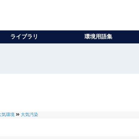
ライブラリ
環境用語集
て
大気環境
大気汚染