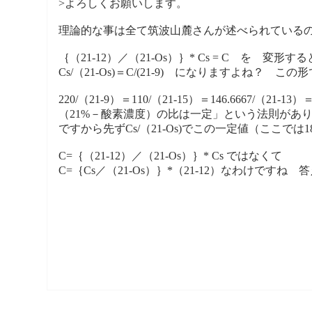
>よろしくお願いします。
理論的な事は全て筑波山麓さんが述べられている
｛（21-12）／（21-Os）｝* Cs = C を 変形する
Cs/（21-Os)＝C/(21-9) になりますよね？
220/（21-9）＝110/（21-15）＝146.6
（21%－酸素濃度）の比は一定」という法則があ
ですから先ずCs/（21-Os)でこの一定値（ここでは
C=｛（21-12）／（21-Os）｝* Cs ではなくて
C=｛Cs／（21-Os）｝*（21-12）なわけです