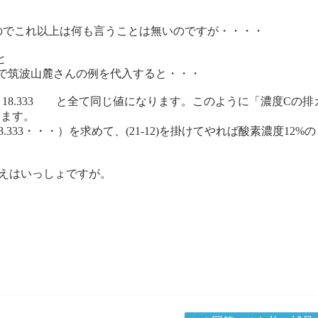
のでこれ以上は何も言うことは無いのですが・・・・
と
 この形で筑波山麓さんの例を代入すると・・・
667/（21-13）＝18.333 と全て同じ値になります。このように
ります。
18.333・・・）を求めて、(21-12)を掛けてやれば酸素濃度
ね 答えはいっしょですが。