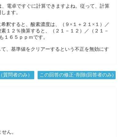
は、電卓ですぐに計算できますよね。従って、計算
明します。
希釈すると、酸素濃度は、（９×１＋２１×１）／
酸素１２％換算すると、（２１－１２）／（２１－
も１６５ｐｐｍです。
して、基準値をクリアーするという不正を無効にす
（質問者のみ）
この回答の修正･削除(回答者のみ)
ません。