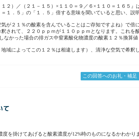
１２）／（２１－１５）×１１０＝９／６×１１０＝１６５』
６＝１．５」の「１．５」倍する意味を聞いていると思い、説
気が２１％の酸素を含んでいることはご存知ですよね）で倍に
希釈されて、２２０ｐｐｍが１１０ｐｐｍとなります。これを
をしなかった場合の排ガス中窒素酸化物濃度の酸素１２％換算値
、地域によってこの１２％は相違します）、清浄な空気で希釈
この回答へのお礼・補足
いて
に実測濃度を掛けてあげると酸素濃度が12%時のものになるかわかり