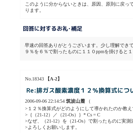
このように分からないときは、原因、原則に戻っ
ります。
回答に対するお礼･補足
早速の回答ありがとうございます。少し理解でき
９％を６％で割ったものに１１０ppmを掛けると１
No.18343
【A-2】
Re:排ガス酸素濃度１２％換算式につ
2006-09-06 22:14:54
筑波山麓
（
>１２％換算式がどのようにして導かれたのか教え
>｛（21-12）／（21-Os）｝* Cs = C
>なぜ、（21-12）を（21-Os）で割ったもの
>よろしくお願いします。