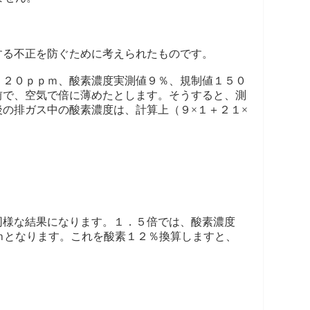
する不正を防ぐために考えられたものです。
２２０ｐｐｍ、酸素濃度実測値９％、規制値１５０
前で、空気で倍に薄めたとします。そうすると、測
の排ガス中の酸素濃度は、計算上（９×１＋２１×
同様な結果になります。１．５倍では、酸素濃度
ｍとなります。これを酸素１２％換算しますと、