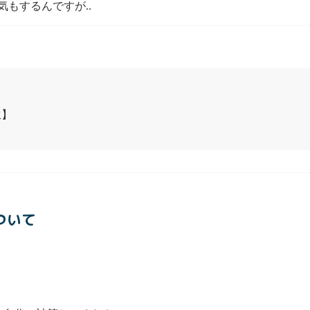
もするんですが..
生】
ついて