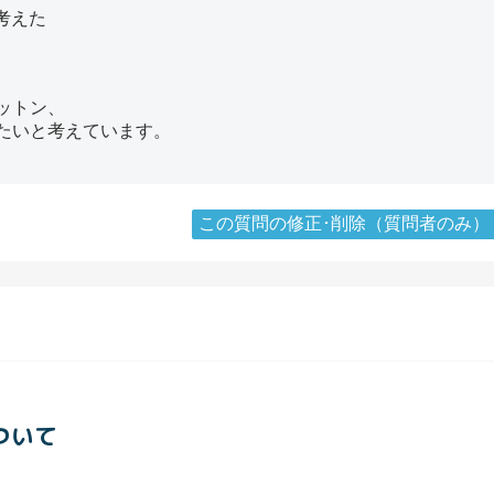
考えた
ットン、
たいと考えています。
この質問の修正･削除（質問者のみ）
ついて