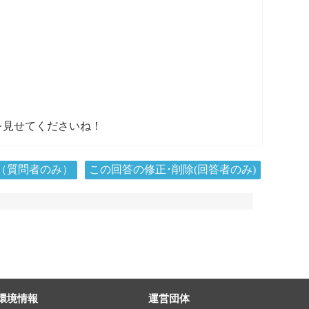
を見せてくださいね！
（質問者のみ）
この回答の修正･削除(回答者のみ)
環境情報
運営団体