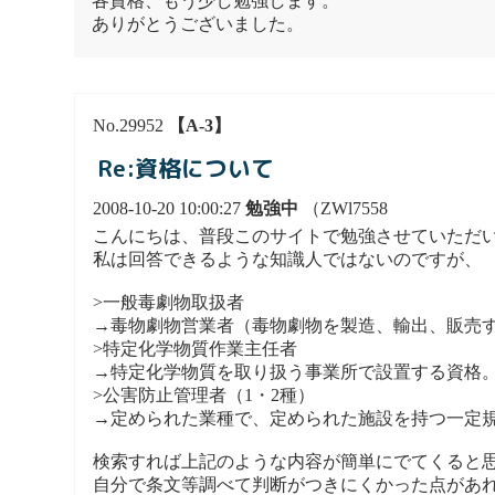
各資格、もう少し勉強します。
ありがとうございました。
No.29952
【A-3】
Re:資格について
2008-10-20 10:00:27
勉強中
（ZWl7558
こんにちは、普段このサイトで勉強させていただ
私は回答できるような知識人ではないのですが、
>一般毒劇物取扱者
→毒物劇物営業者（毒物劇物を製造、輸出、販売
>特定化学物質作業主任者
→特定化学物質を取り扱う事業所で設置する資格
>公害防止管理者（1・2種）
→定められた業種で、定められた施設を持つ一定
検索すれば上記のような内容が簡単にでてくると
自分で条文等調べて判断がつきにくかった点があ