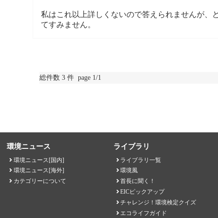
私はこれ以上詳しくないので答えられませんが、
てすみません。
総件数 3 件 page 1/1
環境ニュース
ライブラリ
環境ニュース[国内]
ライブラリ一覧
環境ニュース[海外]
環境風
カテゴリーについて
首長に聞く！
EICピックアップ
チャレンジ！環境検定クイズ
エコライフガイド