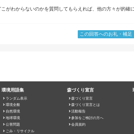
どこがわからないのかを質問してもらえれば、他の方々が的確
この回答へのお礼・補足
環境用語集
森づくり宣言
ランダム表示
森づくり宣言
環境全般
森づくり宣言とは
自然環境
活動報告
地球環境
参加をご検討の方へ
公害問題
会員規約
ごみ・リサイクル