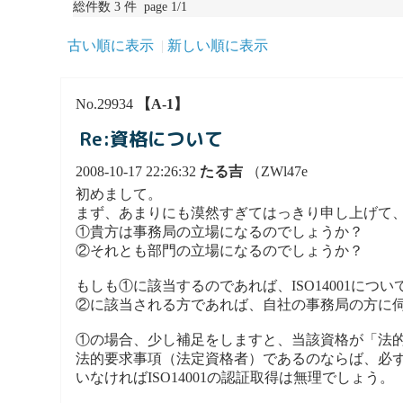
総件数 3 件 page 1/1
古い順に表示
新しい順に表示
No.29934
【A-1】
Re:資格について
2008-10-17 22:26:32
たる吉
（ZWl47e
初めまして。
まず、あまりにも漠然すぎてはっきり申し上げて
①貴方は事務局の立場になるのでしょうか？
②それとも部門の立場になるのでしょうか？
もしも①に該当するのであれば、ISO14001に
②に該当される方であれば、自社の事務局の方に
①の場合、少し補足をしますと、当該資格が「法
法的要求事項（法定資格者）であるのならば、必
いなければISO14001の認証取得は無理でしょう。