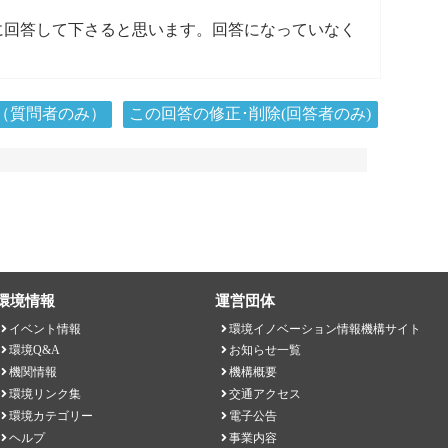
に回答して下さると思います。回答になっていなく
（質問者のみ）
この回答の修正･削除(回答者のみ)
環境情報
運営団体
イベント情報
環境イノベーション情報機構サイト
環境Q&A
お知らせ一覧
機関情報
機構概要
環境リンク集
交通アクセス
環境カテゴリー
電子公告
ヘルプ
事業内容