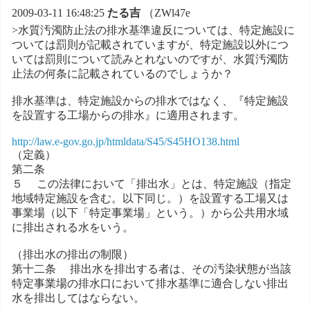
2009-03-11 16:48:25
たる吉
（ZWl47e
>水質汚濁防止法の排水基準違反については、特定施設に
ついては罰則が記載されていますが、特定施設以外につ
いては罰則について読みとれないのですが、水質汚濁防
止法の何条に記載されているのでしょうか？
排水基準は、特定施設からの排水ではなく、『特定施設
を設置する工場からの排水』に適用されます。
http://law.e-gov.go.jp/htmldata/S45/S45HO138.html
（定義）
第二条
５ この法律において「排出水」とは、特定施設（指定
地域特定施設を含む。以下同じ。）を設置する工場又は
事業場（以下「特定事業場」という。）から公共用水域
に排出される水をいう。
（排出水の排出の制限）
第十二条 排出水を排出する者は、その汚染状態が当該
特定事業場の排水口において排水基準に適合しない排出
水を排出してはならない。