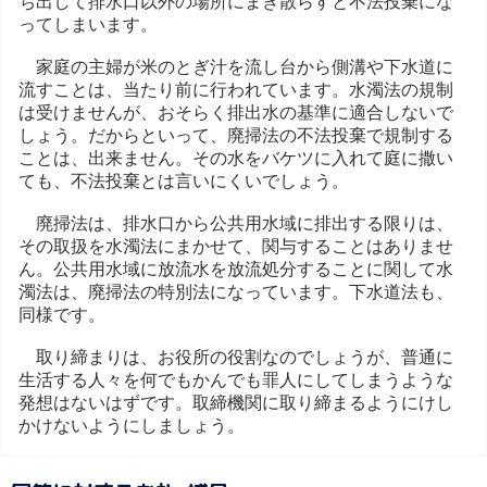
ち出して排水口以外の場所にまき散らすと不法投棄にな
ってしまいます。
家庭の主婦が米のとぎ汁を流し台から側溝や下水道に
流すことは、当たり前に行われています。水濁法の規制
は受けませんが、おそらく排出水の基準に適合しないで
しょう。だからといって、廃掃法の不法投棄で規制する
ことは、出来ません。その水をバケツに入れて庭に撒い
ても、不法投棄とは言いにくいでしょう。
廃掃法は、排水口から公共用水域に排出する限りは、
その取扱を水濁法にまかせて、関与することはありませ
ん。公共用水域に放流水を放流処分することに関して水
濁法は、廃掃法の特別法になっています。下水道法も、
同様です。
取り締まりは、お役所の役割なのでしょうが、普通に
生活する人々を何でもかんでも罪人にしてしまうような
発想はないはずです。取締機関に取り締まるようにけし
かけないようにしましょう。